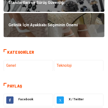
Standartları ve Sürüş Güvenliği
Gelinlik İçin Ayakkabı Seçiminin Önemi
KATEGORILER
Genel
Teknoloji
Tanıtıcı Reklam
Sağlık
PAYLAŞ
Eğitim
Hukuk
Facebook
X / Twitter
X
Dekorasyon
Elektronik