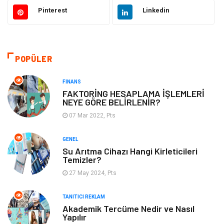
Pinterest
Linkedin
Güzellik
Makine
Gıda
Otomotiv
POPÜLER
Sağlıklı Yaşam
Bilgisayar ve Yazılım
FINANS
Yeme İçme
Giyim
FAKTORİNG HESAPLAMA İŞLEMLERİ
NEYE GÖRE BELİRLENİR?
Organizasyon
Mobilya
07 Mar 2022, Pts
GENEL
Moda
Anne Çocuk
Su Arıtma Cihazı Hangi Kirleticileri
Temizler?
Emlak
Spor
27 May 2024, Pts
Aksesuar
Finans
TANITICI REKLAM
Akademik Tercüme Nedir ve Nasıl
Yapılır
Genel Kültür
Tatil