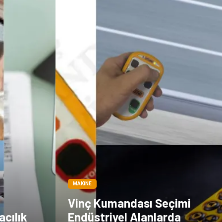
MAKINE
Vinç Kumandası Seçimi
acılık
Endüstriyel Alanlarda