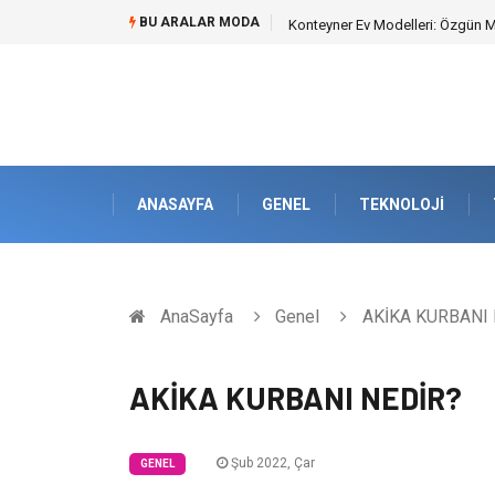
BU ARALAR MODA
Konteyner Ev Modelleri: Özgün Mim
ANASAYFA
GENEL
TEKNOLOJI
AnaSayfa
Genel
AKİKA KURBANI 
AKİKA KURBANI NEDİR?
Şub 2022, Çar
GENEL