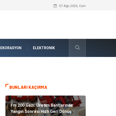
Nakliye Nedir ve Tedarik Zincirindeki Ön
07 Ağu 2026, Cum
DEKORASYON
ELEKTRONIK
BUNLARI KAÇIRMA
Fm 200 Gazı: Üretim Bantlarında
Yangın Sonrası Hızlı Geri Dönüş