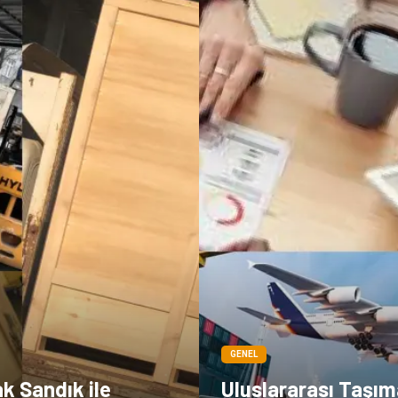
GENEL
k Sandık ile
Uluslararası Taşım