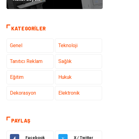
KATEGORILER
Genel
Teknoloji
Tanıtıcı Reklam
Sağlık
Eğitim
Hukuk
Dekorasyon
Elektronik
Güzellik
Makine
PAYLAŞ
Gıda
Otomotiv
Facebook
X / Twitter
X