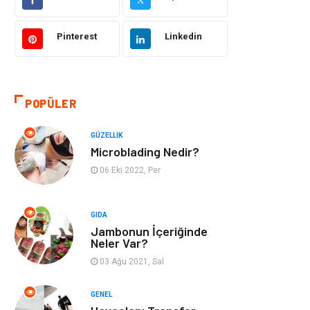
Sağlıklı Yaşam
Bilgisayar ve
Yazılım
Pinterest
Linkedin
Yeme İçme
Giyim
Organizasyon
Mobilya
POPÜLER
Moda
Anne Çocuk
GÜZELLIK
Microblading Nedir?
Emlak
Spor
06 Eki 2022, Per
Aksesuar
Finans
GIDA
Jambonun İçeriğinde
Genel Kültür
Tatil
Neler Var?
03 Ağu 2021, Sal
İnternet
Turizm
GENEL
Gayrimenkul
Hobi