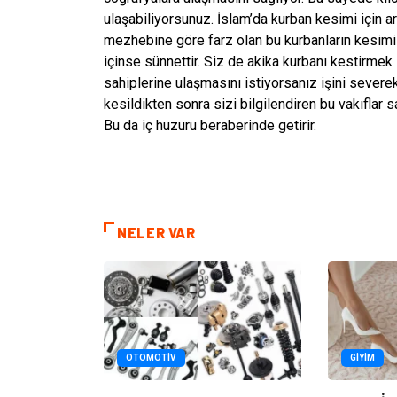
ulaşabiliyorsunuz. İslam’da kurban kesimi için ara
mezhebine göre farz olan bu kurbanların kesim
içinse sünnettir. Siz de akika kurbanı kestirmek
sahiplerine ulaşmasını istiyorsanız işini severek
kesildikten sonra sizi bilgilendiren bu vakıflar 
Bu da iç huzuru beraberinde getirir.
NELER VAR
OTOMOTIV
GIYIM