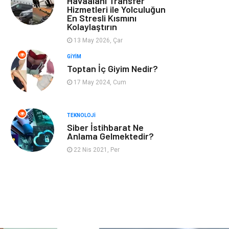
Havaalanı Transfer
Hizmetleri ile Yolculuğun
En Stresli Kısmını
Astroloji
Müzik
Kolaylaştırın
13 May 2026, Çar
Ev İşleri
Gençlik
GIYIM
Toptan İç Giyim Nedir?
Sigorta
Bakım
17 May 2024, Cum
Seyahat
Bebek Giyim
TEKNOLOJI
Siber İstihbarat Ne
Anlama Gelmektedir?
22 Nis 2021, Per