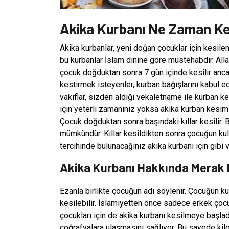
Akika Kurbanı Ne Zaman Kes
Akika kurbanlar, yeni doğan çocuklar için kesile
bu kurbanlar İslam dinine göre müstehabdır. Alla
çocuk doğduktan sonra 7 gün içinde kesilir anca
kestirmek isteyenler, kurban bağışlarını kabul eden
vakıflar, sizden aldığı vekaletname ile kurban k
için yeterli zamanınız yoksa akika kurban kesimi 
Çocuk doğduktan sonra başındaki kıllar kesilir. 
mümkündür. Kıllar kesildikten sonra çocuğun k
tercihinde bulunacağınız akika kurbanı için gibi v
Akika Kurbanı Hakkında Merak 
Ezanla birlikte çocuğun adı söylenir. Çocuğun 
kesilebilir. İslamiyetten önce sadece erkek çocuk
çocukları için de akika kurbanı kesilmeye başladı
coğrafyalara ulaşmasını sağlıyor. Bu sayede kil