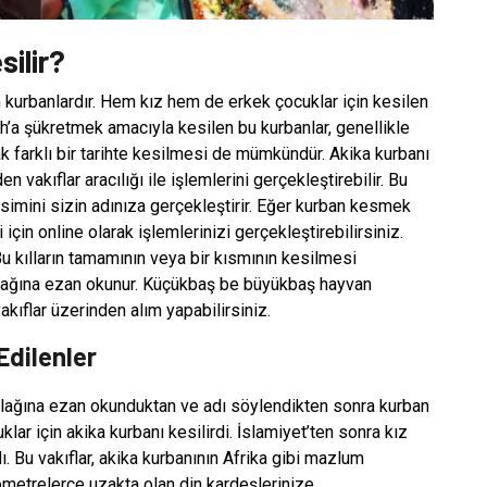
ilir?
n kurbanlardır. Hem kız hem de erkek çocuklar için kesilen
h’a şükretmek amacıyla kesilen bu kurbanlar, genellikle
k farklı bir tarihte kesilmesi de mümkündür. Akika kurbanı
 vakıflar aracılığı ile işlemlerini gerçekleştirebilir. Bu
esimini sizin adınıza gerçekleştirir. Eğer kurban kesmek
için online olarak işlemlerinizi gerçekleştirebilirsiniz.
Bu kılların tamamının veya bir kısmının kesilmesi
ulağına ezan okunur. Küçükbaş be büyükbaş hayvan
akıflar üzerinden alım yapabilirsiniz.
Edilenler
kulağına ezan okunduktan ve adı söylendikten sonra kurban
lar için akika kurbanı kesilirdi. İslamiyet’ten sonra kız
. Bu vakıflar, akika kurbanının Afrika gibi mazlum
ometrelerce uzakta olan din kardeşlerinize