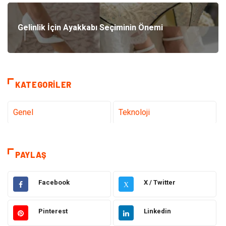
Gelinlik İçin Ayakkabı Seçiminin Önemi
KATEGORILER
Genel
Teknoloji
Tanıtıcı Reklam
Sağlık
PAYLAŞ
Eğitim
Hukuk
Facebook
X / Twitter
X
Dekorasyon
Elektronik
Pinterest
Linkedin
Güzellik
Makine