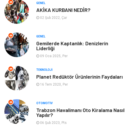
GENEL
AKİKA KURBANI NEDİR?
Gayrimenkul
Hobi
02 Şub 2022, Çar
Astroloji
Müzik
GENEL
Ev İşleri
Gençlik
Gemilerde Kaptanlık: Denizlerin
Liderliği
Sigorta
Bakım
09 Oca 2025, Per
Seyahat
Bebek Giyim
TEKNOLOJI
Planet Redüktör Ürünlerinin Faydaları
16 Tem 2020, Per
OTOMOTIV
Trabzon Havalimanı Oto Kiralama Nasıl
Yapılır?
06 Şub 2023, Pts