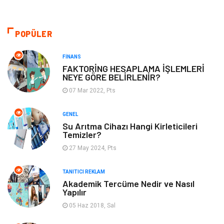
Gıda
Otomotiv
POPÜLER
Sağlıklı Yaşam
Bilgisayar ve Yazılım
FINANS
Yeme İçme
Giyim
FAKTORİNG HESAPLAMA İŞLEMLERİ
NEYE GÖRE BELİRLENİR?
Organizasyon
Mobilya
07 Mar 2022, Pts
GENEL
Moda
Anne Çocuk
Su Arıtma Cihazı Hangi Kirleticileri
Temizler?
Emlak
Spor
27 May 2024, Pts
Aksesuar
Finans
TANITICI REKLAM
Akademik Tercüme Nedir ve Nasıl
Yapılır
Genel Kültür
Tatil
05 Haz 2018, Sal
İnternet
Turizm