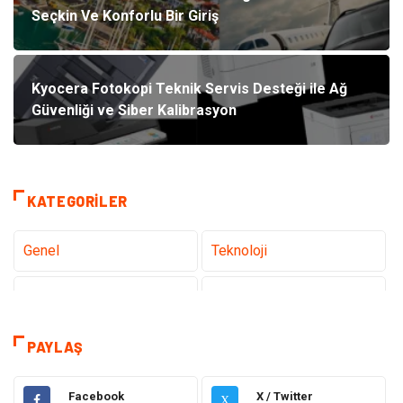
Seçkin Ve Konforlu Bir Giriş
Kyocera Fotokopi Teknik Servis Desteği ile Ağ
Güvenliği ve Siber Kalibrasyon
KATEGORILER
Genel
Teknoloji
Tanıtıcı Reklam
Sağlık
Eğitim
Hukuk
PAYLAŞ
Dekorasyon
Elektronik
Facebook
X / Twitter
X