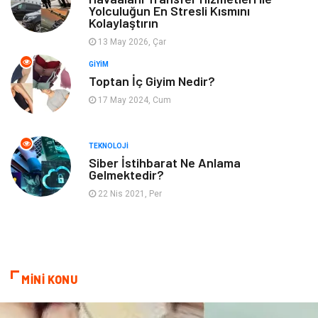
Yolculuğun En Stresli Kısmını
Kolaylaştırın
İnternet
Turizm
13 May 2026, Çar
GIYIM
Gayrimenkul
Hobi
Toptan İç Giyim Nedir?
17 May 2024, Cum
Astroloji
Müzik
Ev İşleri
Gençlik
TEKNOLOJI
Siber İstihbarat Ne Anlama
Gelmektedir?
Sigorta
Bakım
22 Nis 2021, Per
Seyahat
Bebek Giyim
MİNİ KONU