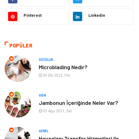
Güzellik
Makine
Pinterest
Linkedin
Gıda
Otomotiv
Sağlıklı Yaşam
Bilgisayar ve Yazılım
POPÜLER
Yeme İçme
Giyim
GÜZELLIK
Microblading Nedir?
Organizasyon
Mobilya
06 Eki 2022, Per
Moda
Anne Çocuk
GIDA
Jambonun İçeriğinde Neler Var?
Emlak
Spor
03 Ağu 2021, Sal
Aksesuar
Finans
GENEL
Genel Kültür
Tatil
Havaalanı Transfer Hizmetleri ile