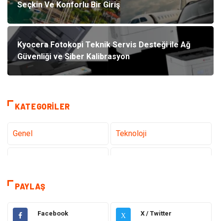
Seçkin Ve Konforlu Bir Giriş
Kyocera Fotokopi Teknik Servis Desteği ile Ağ
Güvenliği ve Siber Kalibrasyon
KATEGORILER
Genel
Teknoloji
Tanıtıcı Reklam
Sağlık
Eğitim
Hukuk
PAYLAŞ
Dekorasyon
Elektronik
Facebook
X / Twitter
X