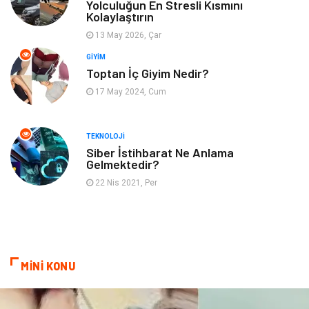
Yolculuğun En Stresli Kısmını
Kolaylaştırın
İnternet
Turizm
13 May 2026, Çar
GIYIM
Gayrimenkul
Hobi
Toptan İç Giyim Nedir?
17 May 2024, Cum
Astroloji
Müzik
Ev İşleri
Gençlik
TEKNOLOJI
Siber İstihbarat Ne Anlama
Gelmektedir?
Sigorta
Bakım
22 Nis 2021, Per
Seyahat
Bebek Giyim
MİNİ KONU