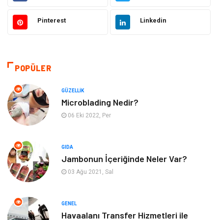
Güzellik
Makine
Pinterest
Linkedin
Gıda
Otomotiv
Sağlıklı Yaşam
Bilgisayar ve Yazılım
POPÜLER
Yeme İçme
Giyim
GÜZELLIK
Microblading Nedir?
Organizasyon
Mobilya
06 Eki 2022, Per
Moda
Anne Çocuk
GIDA
Jambonun İçeriğinde Neler Var?
Emlak
Spor
03 Ağu 2021, Sal
Aksesuar
Finans
GENEL
Genel Kültür
Tatil
Havaalanı Transfer Hizmetleri ile