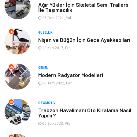
Ağır Yükler İçin Skeletal Semi Trailers
İle Taşımacılık
Organizasyon
Mobilya
26 Oca 2021, Sal
Moda
Anne Çocuk
GÜZELLIK
Nişan ve Düğün İçin Gece Ayakkabıları
Emlak
Spor
13 Kas 2017, Pts
Aksesuar
Finans
GENEL
Genel Kültür
Tatil
Modern Radyatör Modelleri
28 Tem 2022, Per
İnternet
Turizm
OTOMOTIV
Gayrimenkul
Hobi
Trabzon Havalimanı Oto Kiralama Nasıl
Yapılır?
Astroloji
Müzik
06 Şub 2023, Pts
Ev İşleri
Gençlik