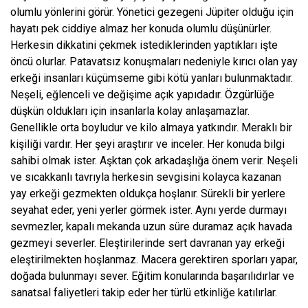
olumlu yönlerini görür. Yönetici gezegeni Jüpiter olduğu için
hayatı pek ciddiye almaz her konuda olumlu düşünürler.
Herkesin dikkatini çekmek istediklerinden yaptıkları işte
öncü olurlar. Patavatsız konuşmaları nedeniyle kırıcı olan yay
erkeği insanları küçümseme gibi kötü yanları bulunmaktadır.
Neşeli, eğlenceli ve değişime açık yapıdadır. Özgürlüğe
düşkün oldukları için insanlarla kolay anlaşamazlar.
Genellikle orta boyludur ve kilo almaya yatkındır. Meraklı bir
kişiliği vardır. Her şeyi araştırır ve inceler. Her konuda bilgi
sahibi olmak ister. Aşktan çok arkadaşlığa önem verir. Neşeli
ve sıcakkanlı tavrıyla herkesin sevgisini kolayca kazanan
yay erkeği gezmekten oldukça hoşlanır. Sürekli bir yerlere
seyahat eder, yeni yerler görmek ister. Aynı yerde durmayı
sevmezler, kapalı mekanda uzun süre duramaz açık havada
gezmeyi severler. Eleştirilerinde sert davranan yay erkeği
eleştirilmekten hoşlanmaz. Macera gerektiren sporları yapar,
doğada bulunmayı sever. Eğitim konularında başarılıdırlar ve
sanatsal faliyetleri takip eder her türlü etkinliğe katılırlar.