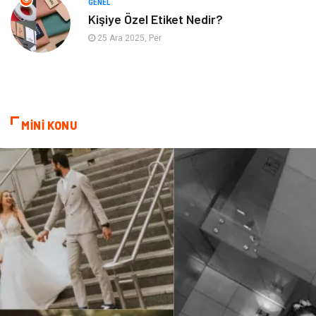
GENEL
Kişiye Özel Etiket Nedir?
Sigorta
Bakım
25 Ara 2025, Per
Seyahat
Bebek Giyim
MİNİ KONU