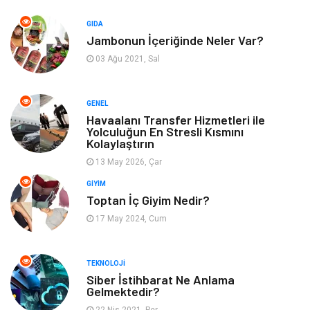
Moda
Anne Çocuk
GIDA
Jambonun İçeriğinde Neler Var?
Emlak
Spor
03 Ağu 2021, Sal
Aksesuar
Finans
GENEL
Genel Kültür
Tatil
Havaalanı Transfer Hizmetleri ile
Yolculuğun En Stresli Kısmını
Kolaylaştırın
İnternet
Turizm
13 May 2026, Çar
GIYIM
Gayrimenkul
Hobi
Toptan İç Giyim Nedir?
17 May 2024, Cum
Astroloji
Müzik
Ev İşleri
Gençlik
TEKNOLOJI
Siber İstihbarat Ne Anlama
Gelmektedir?
Sigorta
Bakım
22 Nis 2021, Per