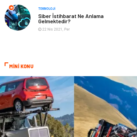
Ev İşleri
Gençlik
TEKNOLOJI
Siber İstihbarat Ne Anlama
Gelmektedir?
Sigorta
Bakım
22 Nis 2021, Per
Seyahat
Bebek Giyim
MİNİ KONU