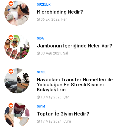
Yeme İçme
Giyim
GÜZELLIK
Microblading Nedir?
Organizasyon
Mobilya
06 Eki 2022, Per
Moda
Anne Çocuk
GIDA
Jambonun İçeriğinde Neler Var?
Emlak
Spor
03 Ağu 2021, Sal
Aksesuar
Finans
GENEL
Genel Kültür
Tatil
Havaalanı Transfer Hizmetleri ile
Yolculuğun En Stresli Kısmını
Kolaylaştırın
İnternet
Turizm
13 May 2026, Çar
GIYIM
Gayrimenkul
Hobi
Toptan İç Giyim Nedir?
17 May 2024, Cum
Astroloji
Müzik