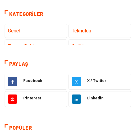
KATEGORILER
Genel
Teknoloji
Tanıtıcı Reklam
Sağlık
Eğitim
Hukuk
PAYLAŞ
Dekorasyon
Elektronik
Facebook
X / Twitter
X
Güzellik
Makine
Pinterest
Linkedin
Gıda
Otomotiv
Sağlıklı Yaşam
Bilgisayar ve Yazılım
POPÜLER