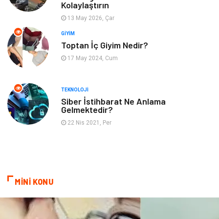
Kolaylaştırın
İnternet
Turizm
13 May 2026, Çar
GIYIM
Gayrimenkul
Hobi
Toptan İç Giyim Nedir?
17 May 2024, Cum
Astroloji
Müzik
Ev İşleri
Gençlik
TEKNOLOJI
Siber İstihbarat Ne Anlama
Gelmektedir?
Sigorta
Bakım
22 Nis 2021, Per
Seyahat
Bebek Giyim
MİNİ KONU