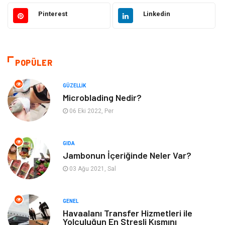
Güzellik
Makine
Pinterest
Linkedin
Gıda
Otomotiv
Sağlıklı Yaşam
Bilgisayar ve Yazılım
POPÜLER
Yeme İçme
Giyim
GÜZELLIK
Microblading Nedir?
Organizasyon
Mobilya
06 Eki 2022, Per
Moda
Anne Çocuk
GIDA
Jambonun İçeriğinde Neler Var?
Emlak
Spor
03 Ağu 2021, Sal
Aksesuar
Finans
GENEL
Genel Kültür
Tatil
Havaalanı Transfer Hizmetleri ile
Yolculuğun En Stresli Kısmını