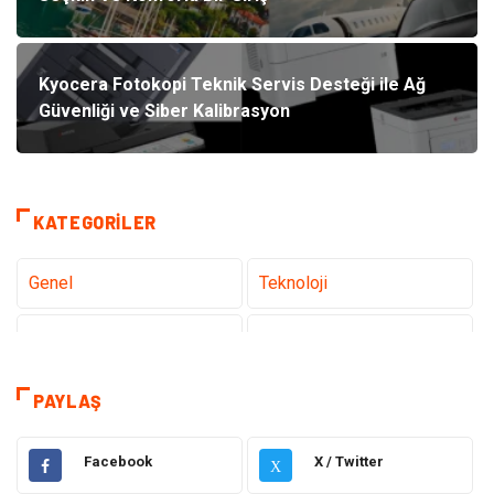
Kyocera Fotokopi Teknik Servis Desteği ile Ağ
Güvenliği ve Siber Kalibrasyon
KATEGORILER
Genel
Teknoloji
Tanıtıcı Reklam
Sağlık
Eğitim
Hukuk
PAYLAŞ
Dekorasyon
Elektronik
Facebook
X / Twitter
X