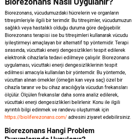
Biorezonans Nasıl Uygulanır?
Biorezonans, vücudumuzdaki hücrelerin ve organların
titreşimleriyle ilgili bir terimdir. Bu titreşimler, vücudumuzun
sağlıklı veya hastalıklı olduğu duruma göre değişebilir.
Biorezonans terapisi ise bu titreşimleri kullanarak vücudu
iyileştirmeyi amaçlayan bir alternatif tıp yöntemidir. Terapi
sırasında, vücuttaki enerji dengesizlikleri tespit edilerek
elektronik cihazlarla tedavi edilmeye çalışılır. Biorezonans
uygulaması, vücuttaki enerji dengesizliklerinin tespit
edilmesi amacıyla kullanılan bir yöntemdir. Bu yöntemde,
vücuttan alınan örnekler (örneğin kan veya saç) özel bir
cihazla taranır ve bu cihaz aracılığıyla vücudun frekansları
ölçülür. Ölçülen frekanslar daha sonra analiz edilerek,
vücuttaki enerji dengesizlikleri belirlenir. Konu ile ilgili
ayrıntılı bilgi edinmek ve randevu oluşturmak için
https://bioliferezonans.com/
adresini ziyaret edebilirsiniz.
Biorezonans Hangi Problem
Durumlarında Uygulanır?