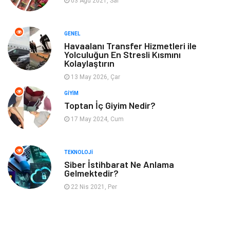
03 Ağu 2021, Sal
Aksesuar
Finans
GENEL
Genel Kültür
Tatil
Havaalanı Transfer Hizmetleri ile
Yolculuğun En Stresli Kısmını
Kolaylaştırın
İnternet
Turizm
13 May 2026, Çar
GIYIM
Gayrimenkul
Hobi
Toptan İç Giyim Nedir?
17 May 2024, Cum
Astroloji
Müzik
Ev İşleri
Gençlik
TEKNOLOJI
Siber İstihbarat Ne Anlama
Gelmektedir?
Sigorta
Bakım
22 Nis 2021, Per
Seyahat
Bebek Giyim