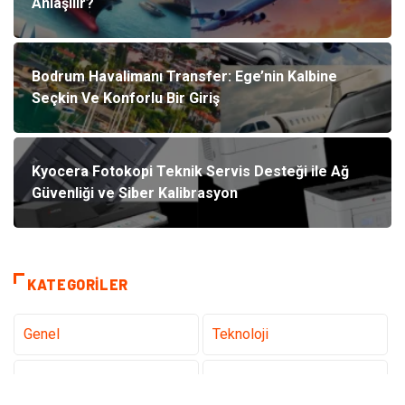
Anlaşılır?
Bodrum Havalimanı Transfer: Ege’nin Kalbine
Seçkin Ve Konforlu Bir Giriş
Kyocera Fotokopi Teknik Servis Desteği ile Ağ
Güvenliği ve Siber Kalibrasyon
KATEGORILER
Genel
Teknoloji
Tanıtıcı Reklam
Sağlık