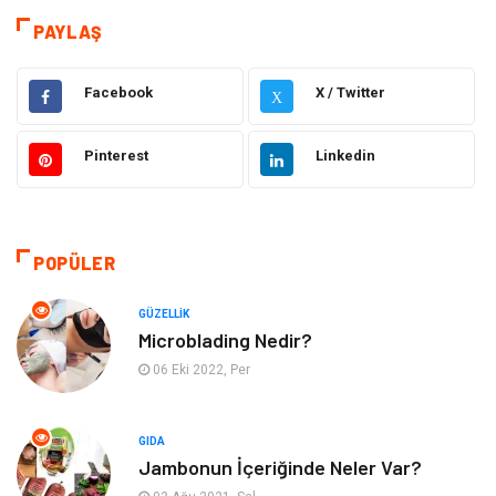
Eğitim
Hukuk
PAYLAŞ
Dekorasyon
Elektronik
Facebook
X / Twitter
X
Güzellik
Makine
Pinterest
Linkedin
Gıda
Otomotiv
Sağlıklı Yaşam
Bilgisayar ve Yazılım
POPÜLER
Yeme İçme
Giyim
GÜZELLIK
Microblading Nedir?
Organizasyon
Mobilya
06 Eki 2022, Per
Moda
Anne Çocuk
GIDA
Jambonun İçeriğinde Neler Var?
Emlak
Spor