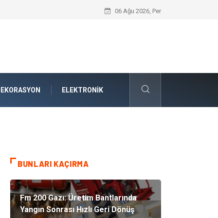
Bodrum Havalimanı Transfer: Ege’nin Kal
06 Ağu 2026, Per
DEKORASYON
ELEKTRONIK
BUNLARI KAÇIRMA
Fm 200 Gazı: Üretim Bantlarında
Yangın Sonrası Hızlı Geri Dönüş