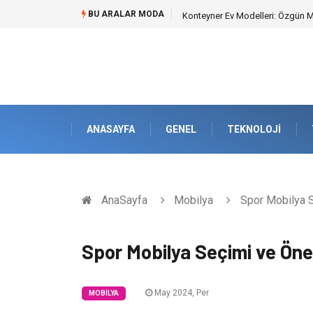
BU ARALAR MODA
Nakliye Nedir ve Tedarik Zincirin
ANASAYFA
GENEL
TEKNOLOJI
AnaSayfa
Mobilya
Spor Mobilya 
Spor Mobilya Seçimi ve Ön
May 2024, Per
MOBILYA