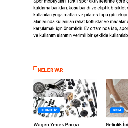
Spor mobilyaları, farklı spor aktivitelerine göre çe
kaldırma bankları, koşu bandı ve eliptik bisiklet
kullanılan yoga matları ve pilates topu gibi ekip
alanlarında kullanılan rahat koltuklar ve masala
karşılamak için önemlidir. Ev ortamında ise, spo
ve kullanım alanının verimli bir şekilde kullanılab
NELER VAR
OTOMOTIV
GIYIM
Wagen Yedek Parça
Gelinlik İ