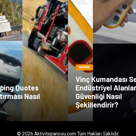
MAKINE
Vinç Kumandası S
pping Quotes
Endüstriyel Alanla
tırması Nasıl
Güvenliği Nasıl
Şekillendirir?
© 2026 Aktivitepanosu.com Tüm Hakları Saklıdır.