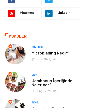
Sağlıklı Yaşam
Bilgisayar ve
Yazılım
Pinterest
Linkedin
Yeme İçme
Giyim
Organizasyon
Mobilya
POPÜLER
Moda
Anne Çocuk
GÜZELLIK
Microblading Nedir?
Emlak
Spor
06 Eki 2022, Per
Aksesuar
Finans
GIDA
Jambonun İçeriğinde
Genel Kültür
Tatil
Neler Var?
03 Ağu 2021, Sal
İnternet
Turizm
GENEL
Gayrimenkul
Hobi