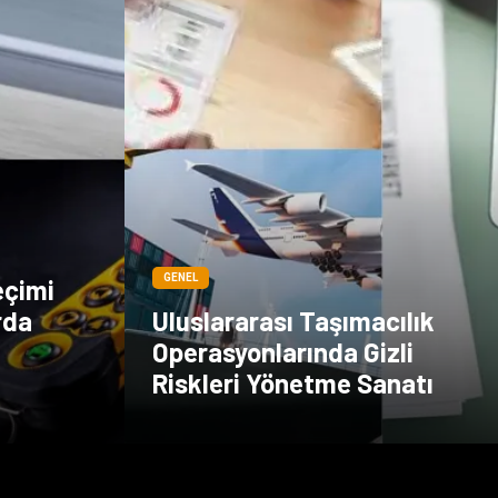
GENEL
eçimi
rda
Uluslararası Taşımacılık
Operasyonlarında Gizli
Riskleri Yönetme Sanatı