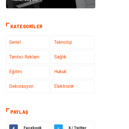
KATEGORILER
Genel
Teknoloji
Tanıtıcı Reklam
Sağlık
Eğitim
Hukuk
Dekorasyon
Elektronik
Güzellik
Makine
PAYLAŞ
Gıda
Otomotiv
Facebook
X / Twitter
X