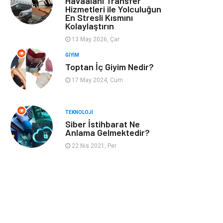
Havaalanı Transfer
Hizmetleri ile Yolculuğun
En Stresli Kısmını
Astroloji
Müzik
Kolaylaştırın
13 May 2026, Çar
Ev İşleri
Gençlik
GIYIM
Toptan İç Giyim Nedir?
Sigorta
Bakım
17 May 2024, Cum
Seyahat
Bebek Giyim
TEKNOLOJI
Siber İstihbarat Ne
Anlama Gelmektedir?
22 Nis 2021, Per