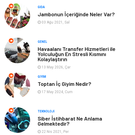
Moda
Anne Çocuk
GIDA
Jambonun İçeriğinde Neler Var?
Emlak
Spor
03 Ağu 2021, Sal
Aksesuar
Finans
GENEL
Genel Kültür
Tatil
Havaalanı Transfer Hizmetleri ile
Yolculuğun En Stresli Kısmını
Kolaylaştırın
İnternet
Turizm
13 May 2026, Çar
GIYIM
Gayrimenkul
Hobi
Toptan İç Giyim Nedir?
17 May 2024, Cum
Astroloji
Müzik
Ev İşleri
Gençlik
TEKNOLOJI
Siber İstihbarat Ne Anlama
Gelmektedir?
Sigorta
Bakım
22 Nis 2021, Per