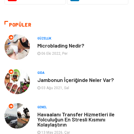
Gıda
Otomotiv
Sağlıklı Yaşam
Bilgisayar ve Yazılım
POPÜLER
Yeme İçme
Giyim
GÜZELLIK
Microblading Nedir?
Organizasyon
Mobilya
06 Eki 2022, Per
Moda
Anne Çocuk
GIDA
Jambonun İçeriğinde Neler Var?
Emlak
Spor
03 Ağu 2021, Sal
Aksesuar
Finans
GENEL
Genel Kültür
Tatil
Havaalanı Transfer Hizmetleri ile
Yolculuğun En Stresli Kısmını
Kolaylaştırın
İnternet
Turizm
13 May 2026, Çar