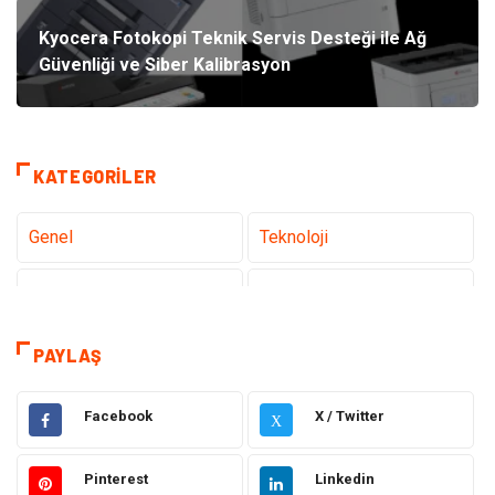
Kyocera Fotokopi Teknik Servis Desteği ile Ağ
Güvenliği ve Siber Kalibrasyon
KATEGORILER
Genel
Teknoloji
Tanıtıcı Reklam
Sağlık
Eğitim
Hukuk
PAYLAŞ
Dekorasyon
Elektronik
Facebook
X / Twitter
X
Güzellik
Makine
Pinterest
Linkedin