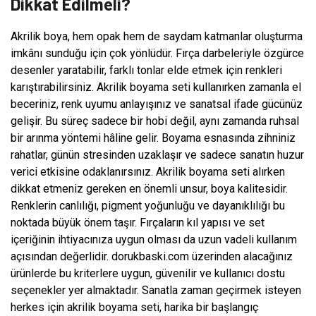
Dikkat Edilmeli?
Akrilik boya, hem opak hem de saydam katmanlar oluşturma
imkânı sunduğu için çok yönlüdür. Fırça darbeleriyle özgürce
desenler yaratabilir, farklı tonlar elde etmek için renkleri
karıştırabilirsiniz. Akrilik boyama seti kullanırken zamanla el
beceriniz, renk uyumu anlayışınız ve sanatsal ifade gücünüz
gelişir. Bu süreç sadece bir hobi değil, aynı zamanda ruhsal
bir arınma yöntemi hâline gelir. Boyama esnasında zihniniz
rahatlar, günün stresinden uzaklaşır ve sadece sanatın huzur
verici etkisine odaklanırsınız. Akrilik boyama seti alırken
dikkat etmeniz gereken en önemli unsur, boya kalitesidir.
Renklerin canlılığı, pigment yoğunluğu ve dayanıklılığı bu
noktada büyük önem taşır. Fırçaların kıl yapısı ve set
içeriğinin ihtiyacınıza uygun olması da uzun vadeli kullanım
açısından değerlidir. dorukbaski.com üzerinden alacağınız
ürünlerde bu kriterlere uygun, güvenilir ve kullanıcı dostu
seçenekler yer almaktadır. Sanatla zaman geçirmek isteyen
herkes için akrilik boyama seti, harika bir başlangıç