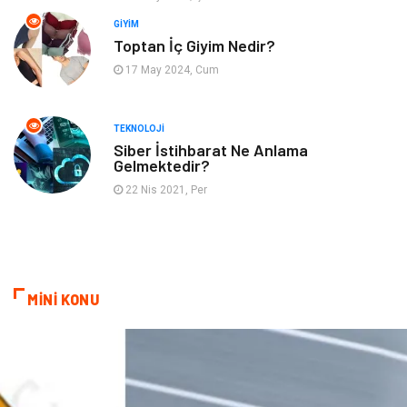
GIYIM
Gayrimenkul
Hobi
Toptan İç Giyim Nedir?
17 May 2024, Cum
Astroloji
Müzik
Ev İşleri
Gençlik
TEKNOLOJI
Siber İstihbarat Ne Anlama
Gelmektedir?
Sigorta
Bakım
22 Nis 2021, Per
Seyahat
Bebek Giyim
MİNİ KONU