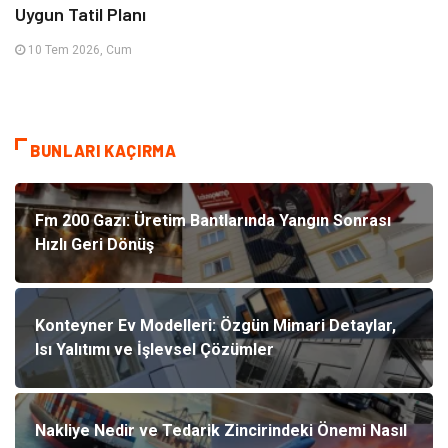
Uygun Tatil Planı
10 Tem 2026, Cum
BUNLARI KAÇIRMA
Fm 200 Gazı: Üretim Bantlarında Yangın Sonrası
Hızlı Geri Dönüş
Konteyner Ev Modelleri: Özgün Mimari Detaylar,
Isı Yalıtımı ve İşlevsel Çözümler
Nakliye Nedir ve Tedarik Zincirindeki Önemi Nasıl