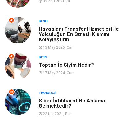
03 Ağu 2021, Sal
Aksesuar
Finans
GENEL
Genel Kültür
Tatil
Havaalanı Transfer Hizmetleri ile
Yolculuğun En Stresli Kısmını
Kolaylaştırın
İnternet
Turizm
13 May 2026, Çar
GIYIM
Gayrimenkul
Hobi
Toptan İç Giyim Nedir?
17 May 2024, Cum
Astroloji
Müzik
Ev İşleri
Gençlik
TEKNOLOJI
Siber İstihbarat Ne Anlama
Gelmektedir?
Sigorta
Bakım
22 Nis 2021, Per
Seyahat
Bebek Giyim