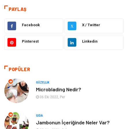
Eğitim
Hukuk
PAYLAŞ
Dekorasyon
Elektronik
Facebook
X / Twitter
X
Güzellik
Makine
Pinterest
Linkedin
Gıda
Otomotiv
Sağlıklı Yaşam
Bilgisayar ve Yazılım
POPÜLER
Yeme İçme
Giyim
GÜZELLIK
Microblading Nedir?
Organizasyon
Mobilya
06 Eki 2022, Per
Moda
Anne Çocuk
GIDA
Jambonun İçeriğinde Neler Var?
Emlak
Spor