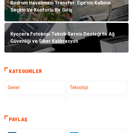
Bodrum Havalimanı Transfer: Ege’nin Kalbine
Seçkin Ve Konforlu Bir Giriş
Kyocera Fotokopi Teknik Servis Desteği ile Ağ
Güvenliği ve Siber Kalibrasyon
KATEGORILER
Genel
Teknoloji
Tanıtıcı Reklam
Sağlık
Eğitim
Hukuk
PAYLAŞ
Dekorasyon
Elektronik