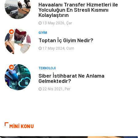
Genel Kültür
Tatil
Havaalanı Transfer Hizmetleri ile
Yolculuğun En Stresli Kısmını
Kolaylaştırın
İnternet
Turizm
13 May 2026, Çar
GIYIM
Gayrimenkul
Hobi
Toptan İç Giyim Nedir?
17 May 2024, Cum
Astroloji
Müzik
Ev İşleri
Gençlik
TEKNOLOJI
Siber İstihbarat Ne Anlama
Gelmektedir?
Sigorta
Bakım
22 Nis 2021, Per
Seyahat
Bebek Giyim
MİNİ KONU