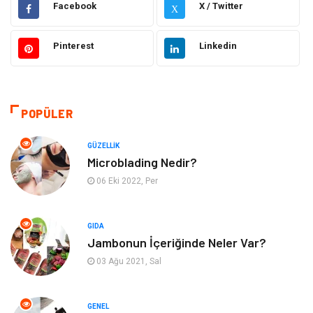
Facebook
X / Twitter
X
Güzellik
Makine
Pinterest
Linkedin
Gıda
Otomotiv
Sağlıklı Yaşam
Bilgisayar ve Yazılım
POPÜLER
Yeme İçme
Giyim
GÜZELLIK
Microblading Nedir?
Organizasyon
Mobilya
06 Eki 2022, Per
Moda
Anne Çocuk
GIDA
Jambonun İçeriğinde Neler Var?
Emlak
Spor
03 Ağu 2021, Sal
Aksesuar
Finans
GENEL