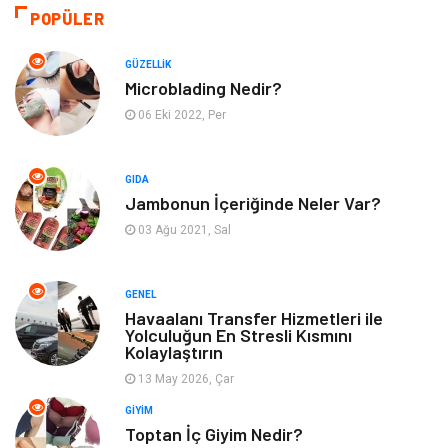
Sağlıklı Yaşam
Bilgisayar ve Yazılım
POPÜLER
Yeme İçme
Giyim
GÜZELLIK
Microblading Nedir?
Organizasyon
Mobilya
06 Eki 2022, Per
Moda
Anne Çocuk
GIDA
Jambonun İçeriğinde Neler Var?
Emlak
Spor
03 Ağu 2021, Sal
Aksesuar
Finans
GENEL
Genel Kültür
Tatil
Havaalanı Transfer Hizmetleri ile
Yolculuğun En Stresli Kısmını
Kolaylaştırın
İnternet
Turizm
13 May 2026, Çar
GIYIM
Gayrimenkul
Hobi
Toptan İç Giyim Nedir?