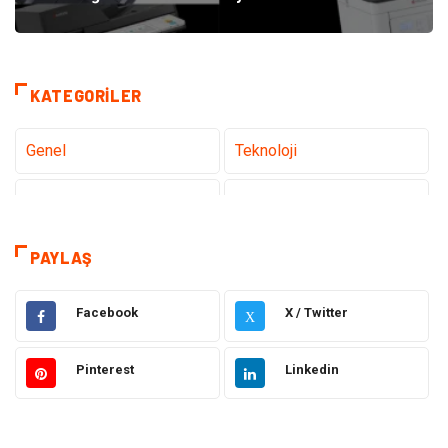
KATEGORILER
Genel
Teknoloji
Tanıtıcı Reklam
Sağlık
Eğitim
Hukuk
PAYLAŞ
Dekorasyon
Elektronik
Facebook
X / Twitter
X
Güzellik
Makine
Pinterest
Linkedin
Gıda
Otomotiv