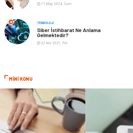
17 May 2024, Cum
Astroloji
Müzik
Ev İşleri
Gençlik
TEKNOLOJI
Siber İstihbarat Ne Anlama
Gelmektedir?
Sigorta
Bakım
22 Nis 2021, Per
Seyahat
Bebek Giyim
MİNİ KONU