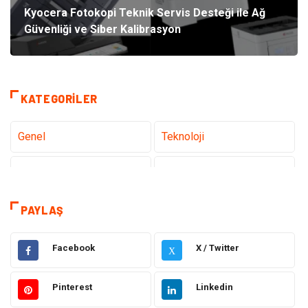
Kyocera Fotokopi Teknik Servis Desteği ile Ağ
Güvenliği ve Siber Kalibrasyon
KATEGORILER
Genel
Teknoloji
Tanıtıcı Reklam
Sağlık
Eğitim
Hukuk
PAYLAŞ
Dekorasyon
Elektronik
Facebook
X / Twitter
X
Güzellik
Makine
Pinterest
Linkedin