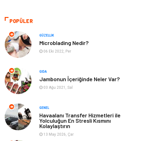
Gıda
Otomotiv
Sağlıklı Yaşam
Bilgisayar ve Yazılım
POPÜLER
Yeme İçme
Giyim
GÜZELLIK
Microblading Nedir?
Organizasyon
Mobilya
06 Eki 2022, Per
Moda
Anne Çocuk
GIDA
Jambonun İçeriğinde Neler Var?
Emlak
Spor
03 Ağu 2021, Sal
Aksesuar
Finans
GENEL
Genel Kültür
Tatil
Havaalanı Transfer Hizmetleri ile
Yolculuğun En Stresli Kısmını
Kolaylaştırın
İnternet
Turizm
13 May 2026, Çar