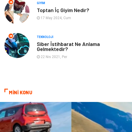
GIYIM
Gayrimenkul
Hobi
Toptan İç Giyim Nedir?
17 May 2024, Cum
Astroloji
Müzik
Ev İşleri
Gençlik
TEKNOLOJI
Siber İstihbarat Ne Anlama
Gelmektedir?
Sigorta
Bakım
22 Nis 2021, Per
Seyahat
Bebek Giyim
MİNİ KONU