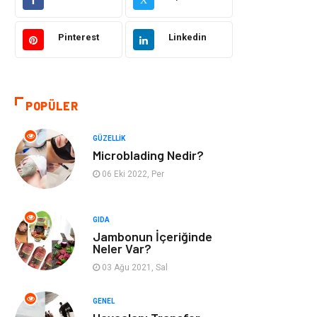
Sağlıklı Yaşam
Bilgisayar ve
Yazılım
Pinterest
Linkedin
Yeme İçme
Giyim
Organizasyon
Mobilya
POPÜLER
Moda
Anne Çocuk
GÜZELLIK
Microblading Nedir?
Emlak
Spor
06 Eki 2022, Per
Aksesuar
Finans
GIDA
Jambonun İçeriğinde
Genel Kültür
Tatil
Neler Var?
03 Ağu 2021, Sal
İnternet
Turizm
GENEL
Gayrimenkul
Hobi