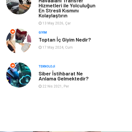
Havaalanı Transfer
Hizmetleri ile Yolculuğun
En Stresli Kısmını
Astroloji
Müzik
Kolaylaştırın
13 May 2026, Çar
Ev İşleri
Gençlik
GIYIM
Toptan İç Giyim Nedir?
Sigorta
Bakım
17 May 2024, Cum
Seyahat
Bebek Giyim
TEKNOLOJI
Siber İstihbarat Ne
Anlama Gelmektedir?
22 Nis 2021, Per