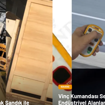
MAKINE
Vinç Kumandası S
k Sandık ile
Endüstriyel Alanla