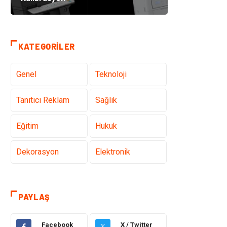
KATEGORILER
Genel
Teknoloji
Tanıtıcı Reklam
Sağlık
Eğitim
Hukuk
Dekorasyon
Elektronik
Güzellik
Makine
PAYLAŞ
Gıda
Otomotiv
Facebook
X / Twitter
X