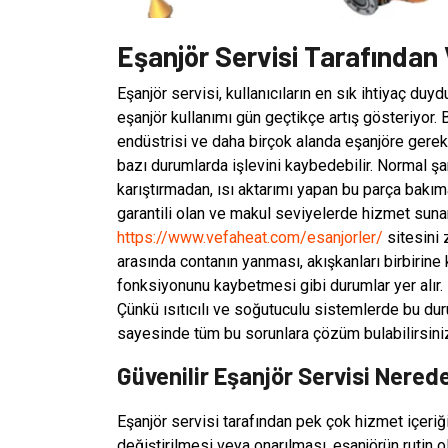
Eşanjör Servisi Tarafından 
Eşanjör servisi, kullanıcıların en sık ihtiyaç du
eşanjör kullanımı gün geçtikçe artış gösteriyor. 
endüstrisi ve daha birçok alanda eşanjöre gerek
bazı durumlarda işlevini kaybedebilir. Normal şar
karıştırmadan, ısı aktarımı yapan bu parça bakı
garantili olan ve makul seviyelerde hizmet sunan
https://www.vefaheat.com/esanjorler/
sitesini 
arasında contanın yanması, akışkanları birbirine
fonksiyonunu kaybetmesi gibi durumlar yer alır. E
Çünkü ısıtıcılı ve soğutuculu sistemlerde bu dur
sayesinde tüm bu sorunlara çözüm bulabilirsini
Güvenilir Eşanjör Servisi Nered
Eşanjör servisi tarafından pek çok hizmet içeriği 
değiştirilmesi veya onarılması, eşanjörün rutin 