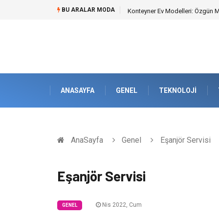
BU ARALAR MODA
Konteyner Ev Modelleri: Özgün Mim
ANASAYFA
GENEL
TEKNOLOJI
AnaSayfa
Genel
Eşanjör Servisi
Eşanjör Servisi
Nis 2022, Cum
GENEL