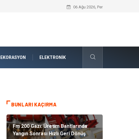
Nakliye Nedir ve Tedarik Zincirindeki Ön
06 Ağu 2026, Per
DEKORASYON
ELEKTRONIK
BUNLARI KAÇIRMA
Fm 200 Gazı: Üretim Bantlarında
Yangın Sonrası Hızlı Geri Dönüş