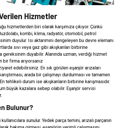
Verilen Hizmetler
yduğu hizmetlerden biri olarak karşımıza çıkıyor. Çünkü
Buzdolabı, kombi, klima, radyatör, otomobil, petrol
sinim duyulur. Isı aktarımını dengeleyen bu devre elemanı
tlarda sıvı veya gaz gibi akışkanları birbirine
ma gereksinim duyabilir. Alanında uzman, verdiği hizmet
 bir firma arıyorsanız
ziyaret edebilirsiniz. En sık görülen eşanjör arızaları
 karıştırması, arada bir çalışmayı durdurması ve tamamen
n tehlikeli durum ise akışkanların birbirine karışmasıdır.
um büyük kazalara sebep olabilir. Eşanjör servisi
z.
en Bulunur?
kullanıcılara sunulur. Yedek parça temini, arızalı parçanın
olarak bakıma girmesi, eşanjörün verimli çalışmasını