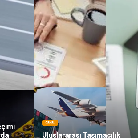
GENEL
eçimi
rda
Uluslararası Taşımacılık