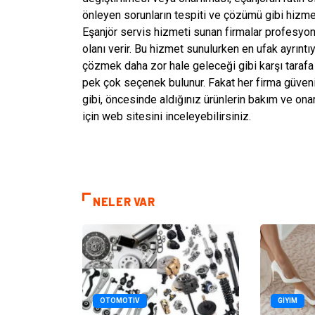
önleyen sorunların tespiti ve çözümü gibi hizmetl
Eşanjör servis hizmeti sunan firmalar profesyone
olanı verir. Bu hizmet sunulurken en ufak ayrınt
çözmek daha zor hale geleceği gibi karşı tarafa 
pek çok seçenek bulunur. Fakat her firma güvenil
gibi, öncesinde aldığınız ürünlerin bakım ve onarı
için web sitesini inceleyebilirsiniz.
NELER VAR
OTOMOTIV
GIYIM