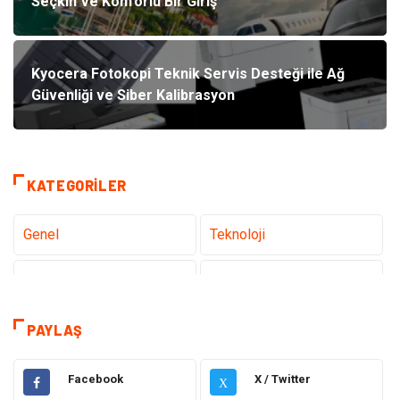
Seçkin Ve Konforlu Bir Giriş
Kyocera Fotokopi Teknik Servis Desteği ile Ağ
Güvenliği ve Siber Kalibrasyon
KATEGORILER
Genel
Teknoloji
Tanıtıcı Reklam
Sağlık
Eğitim
Hukuk
PAYLAŞ
Dekorasyon
Elektronik
Facebook
X / Twitter
X