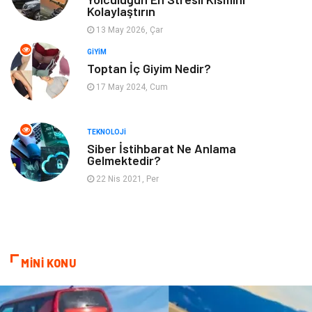
Kolaylaştırın
İnternet
Turizm
13 May 2026, Çar
GIYIM
Gayrimenkul
Hobi
Toptan İç Giyim Nedir?
17 May 2024, Cum
Astroloji
Müzik
Ev İşleri
Gençlik
TEKNOLOJI
Siber İstihbarat Ne Anlama
Gelmektedir?
Sigorta
Bakım
22 Nis 2021, Per
Seyahat
Bebek Giyim
MİNİ KONU