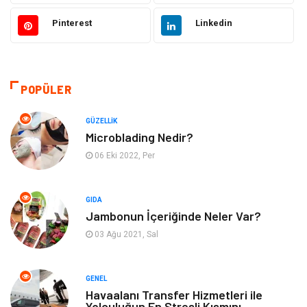
Güzellik
Makine
Pinterest
Linkedin
Gıda
Otomotiv
Sağlıklı Yaşam
Bilgisayar ve Yazılım
POPÜLER
Yeme İçme
Giyim
GÜZELLIK
Microblading Nedir?
Organizasyon
Mobilya
06 Eki 2022, Per
Moda
Anne Çocuk
GIDA
Jambonun İçeriğinde Neler Var?
Emlak
Spor
03 Ağu 2021, Sal
Aksesuar
Finans
GENEL
Genel Kültür
Tatil
Havaalanı Transfer Hizmetleri ile
Yolculuğun En Stresli Kısmını