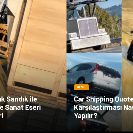
GENEL
k Sandık ile
Car Shipping Quot
e Sanat Eseri
Karşılaştırması Nas
ri
Yapılır?