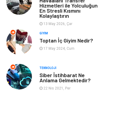
Havaalanı Transfer
Hizmetleri ile Yolculuğun
En Stresli Kısmını
Astroloji
Müzik
Kolaylaştırın
13 May 2026, Çar
Ev İşleri
Gençlik
GIYIM
Toptan İç Giyim Nedir?
Sigorta
Bakım
17 May 2024, Cum
Seyahat
Bebek Giyim
TEKNOLOJI
Siber İstihbarat Ne
Anlama Gelmektedir?
22 Nis 2021, Per