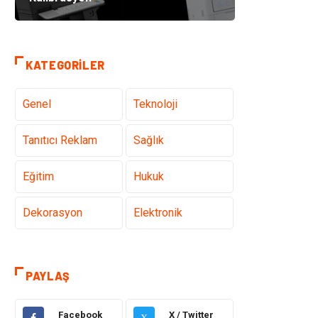
KATEGORILER
Genel
Teknoloji
Tanıtıcı Reklam
Sağlık
Eğitim
Hukuk
Dekorasyon
Elektronik
Güzellik
Makine
PAYLAŞ
Gıda
Otomotiv
Facebook
X / Twitter
X