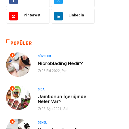
Sağlıklı Yaşam
Bilgisayar ve
Yazılım
Pinterest
Linkedin
Yeme İçme
Giyim
Organizasyon
Mobilya
POPÜLER
Moda
Anne Çocuk
GÜZELLIK
Microblading Nedir?
Emlak
Spor
06 Eki 2022, Per
Aksesuar
Finans
GIDA
Jambonun İçeriğinde
Genel Kültür
Tatil
Neler Var?
03 Ağu 2021, Sal
İnternet
Turizm
GENEL
Gayrimenkul
Hobi