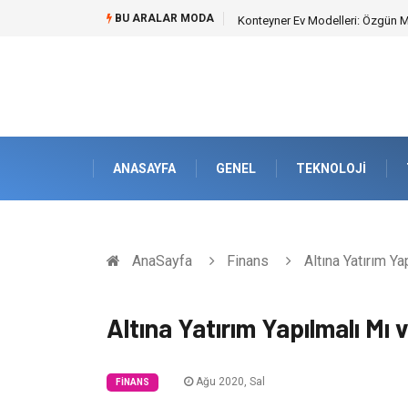
BU ARALAR MODA
Nakliye Nedir ve Tedarik Zincirin
ANASAYFA
GENEL
TEKNOLOJI
AnaSayfa
Finans
Altına Yatırım Ya
Altına Yatırım Yapılmalı Mı 
Ağu 2020, Sal
FINANS