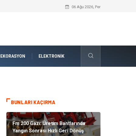
Bodrum Havalimanı Transfer: Ege’nin Kal
06 Ağu 2026, Per
DEKORASYON
ELEKTRONIK
BUNLARI KAÇIRMA
Fm 200 Gazı: Üretim Bantlarında
Yangın Sonrası Hızlı Geri Dönüş