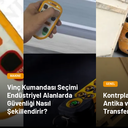
MAKINE
GENEL
Vinç Kumandası Seçimi
Endüstriyel Alanlarda
Kontrpla
Güvenliği Nasıl
Antika v
Şekillendirir?
Transfe