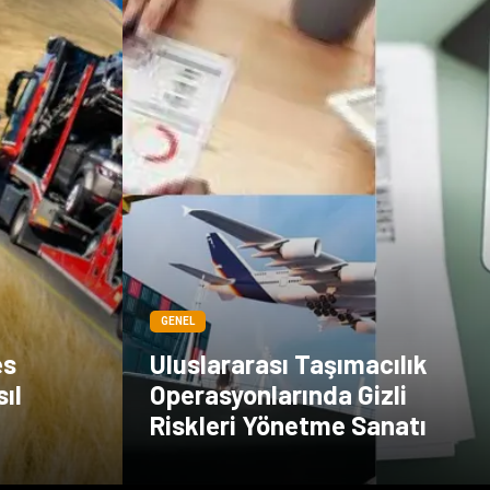
GENEL
es
Uluslararası Taşımacılık
ıl
Operasyonlarında Gizli
Riskleri Yönetme Sanatı