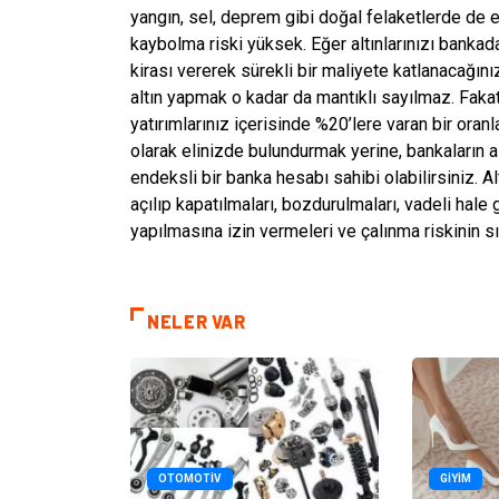
yangın, sel, deprem gibi doğal felaketlerde de e
kaybolma riski yüksek. Eğer altınlarınızı bankad
kirası vererek sürekli bir maliyete katlanacağını
altın yapmak o kadar da mantıklı sayılmaz. Fakat
yatırımlarınız içerisinde %20’lere varan bir oranla
olarak elinizde bulundurmak yerine, bankaların altı
endeksli bir banka hesabı sahibi olabilirsiniz. A
açılıp kapatılmaları, bozdurulmaları, vadeli hale
yapılmasına izin vermeleri ve çalınma riskinin sıf
NELER VAR
OTOMOTIV
GIYIM