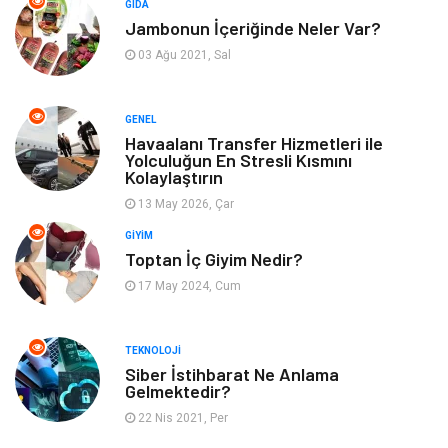
GIDA
Jambonun İçeriğinde Neler Var?
Emlak
Spor
03 Ağu 2021, Sal
Aksesuar
Finans
GENEL
Genel Kültür
Tatil
Havaalanı Transfer Hizmetleri ile
Yolculuğun En Stresli Kısmını
Kolaylaştırın
İnternet
Turizm
13 May 2026, Çar
GIYIM
Gayrimenkul
Hobi
Toptan İç Giyim Nedir?
17 May 2024, Cum
Astroloji
Müzik
Ev İşleri
Gençlik
TEKNOLOJI
Siber İstihbarat Ne Anlama
Gelmektedir?
Sigorta
Bakım
22 Nis 2021, Per
Seyahat
Bebek Giyim