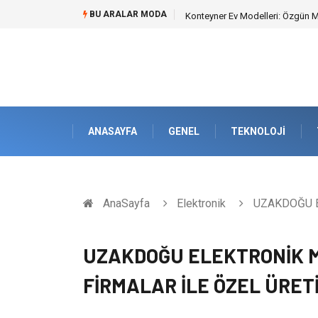
BU ARALAR MODA
Konteyner Ev Modelleri: Özgün Mim
ANASAYFA
GENEL
TEKNOLOJI
AnaSayfa
Elektronik
UZAKDOĞU E
UZAKDOĞU ELEKTRONİK 
FİRMALAR İLE ÖZEL ÜRET