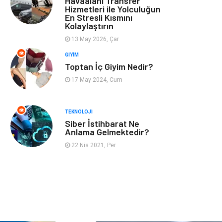
Havaalanı Transfer
Hizmetleri ile Yolculuğun
En Stresli Kısmını
Astroloji
Müzik
Kolaylaştırın
13 May 2026, Çar
Ev İşleri
Gençlik
GIYIM
Toptan İç Giyim Nedir?
Sigorta
Bakım
17 May 2024, Cum
Seyahat
Bebek Giyim
TEKNOLOJI
Siber İstihbarat Ne
Anlama Gelmektedir?
22 Nis 2021, Per