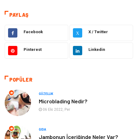
Eğitim
Hukuk
PAYLAŞ
Dekorasyon
Elektronik
Facebook
X / Twitter
X
Güzellik
Makine
Pinterest
Linkedin
Gıda
Otomotiv
Sağlıklı Yaşam
Bilgisayar ve Yazılım
POPÜLER
Yeme İçme
Giyim
GÜZELLIK
Microblading Nedir?
Organizasyon
Mobilya
06 Eki 2022, Per
Moda
Anne Çocuk
GIDA
Jambonun İçeriğinde Neler Var?