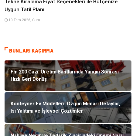
Tekne Kiralama Fiyat Seçenekleri ile Bütçenize
Uygun Tatil Planı
10 Tem 2026, Cum
BUNLARI KAÇIRMA
Fm 200 Gazı: Üretim Bantlarında Yangın Sonrası
Hızlı Geri Dönüş
Konteyner Ev Modelleri: Özgün Mimari Detaylar,
Isı Yalıtımı ve İşlevsel Çözümler
Nakliye Nedir ve Tedarik Zincirindeki Önemi Nasıl