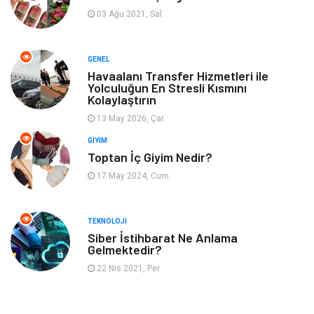
Emlak
Spor
03 Ağu 2021, Sal
Aksesuar
Finans
GENEL
Genel Kültür
Tatil
Havaalanı Transfer Hizmetleri ile
Yolculuğun En Stresli Kısmını
Kolaylaştırın
İnternet
Turizm
13 May 2026, Çar
GIYIM
Gayrimenkul
Hobi
Toptan İç Giyim Nedir?
17 May 2024, Cum
Astroloji
Müzik
Ev İşleri
Gençlik
TEKNOLOJI
Siber İstihbarat Ne Anlama
Gelmektedir?
Sigorta
Bakım
22 Nis 2021, Per
Seyahat
Bebek Giyim