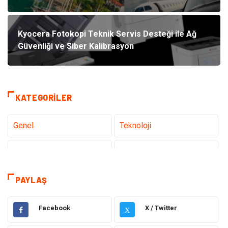
Kyocera Fotokopi Teknik Servis Desteği ile Ağ
Güvenliği ve Siber Kalibrasyon
KATEGORILER
Genel
Teknoloji
Tanıtıcı Reklam
Sağlık
Eğitim
Hukuk
PAYLAŞ
Dekorasyon
Elektronik
Facebook
X / Twitter
X