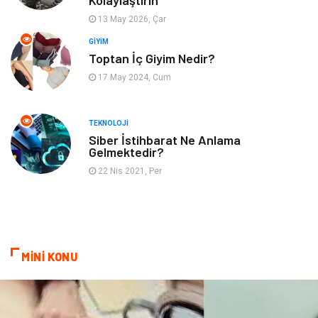
Kolaylaştırın
İnternet
Turizm
13 May 2026, Çar
GIYIM
Gayrimenkul
Hobi
Toptan İç Giyim Nedir?
17 May 2024, Cum
Astroloji
Müzik
Ev İşleri
Gençlik
TEKNOLOJI
Siber İstihbarat Ne Anlama
Gelmektedir?
Sigorta
Bakım
22 Nis 2021, Per
Seyahat
Bebek Giyim
MİNİ KONU