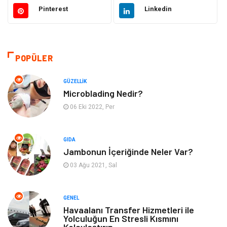
Güzellik
Makine
Pinterest
Linkedin
Gıda
Otomotiv
Sağlıklı Yaşam
Bilgisayar ve Yazılım
POPÜLER
Yeme İçme
Giyim
GÜZELLIK
Microblading Nedir?
Organizasyon
Mobilya
06 Eki 2022, Per
Moda
Anne Çocuk
GIDA
Jambonun İçeriğinde Neler Var?
Emlak
Spor
03 Ağu 2021, Sal
Aksesuar
Finans
GENEL
Genel Kültür
Tatil
Havaalanı Transfer Hizmetleri ile
Yolculuğun En Stresli Kısmını