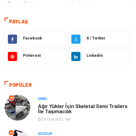
Tanıtıcı Reklam
Sağlık
Eğitim
Hukuk
PAYLAŞ
Dekorasyon
Elektronik
Facebook
X / Twitter
X
Güzellik
Makine
Pinterest
Linkedin
Gıda
Otomotiv
Sağlıklı Yaşam
Bilgisayar ve Yazılım
POPÜLER
Yeme İçme
Giyim
GENEL
Ağır Yükler İçin Skeletal Semi Trailers
İle Taşımacılık
Organizasyon
Mobilya
26 Oca 2021, Sal
Moda
Anne Çocuk
GÜZELLIK