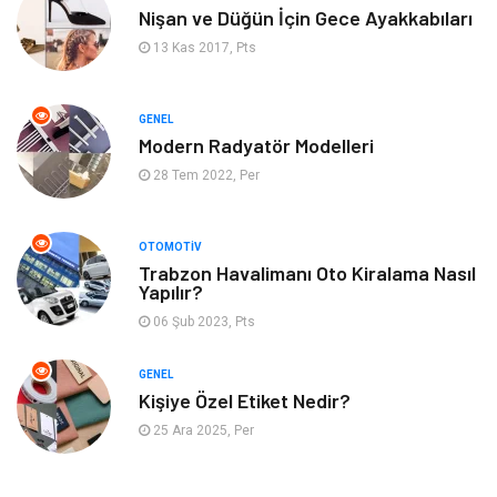
Nişan ve Düğün İçin Gece Ayakkabıları
Emlak
Spor
13 Kas 2017, Pts
Aksesuar
Finans
GENEL
Genel Kültür
Tatil
Modern Radyatör Modelleri
28 Tem 2022, Per
İnternet
Turizm
OTOMOTIV
Gayrimenkul
Hobi
Trabzon Havalimanı Oto Kiralama Nasıl
Yapılır?
Astroloji
Müzik
06 Şub 2023, Pts
Ev İşleri
Gençlik
GENEL
Kişiye Özel Etiket Nedir?
Sigorta
Bakım
25 Ara 2025, Per
Seyahat
Bebek Giyim