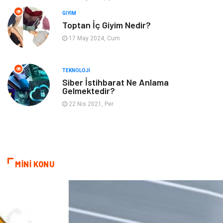
GIYIM
Gayrimenkul
Hobi
Toptan İç Giyim Nedir?
17 May 2024, Cum
Astroloji
Müzik
Ev İşleri
Gençlik
TEKNOLOJI
Siber İstihbarat Ne Anlama
Gelmektedir?
Sigorta
Bakım
22 Nis 2021, Per
Seyahat
Bebek Giyim
MİNİ KONU