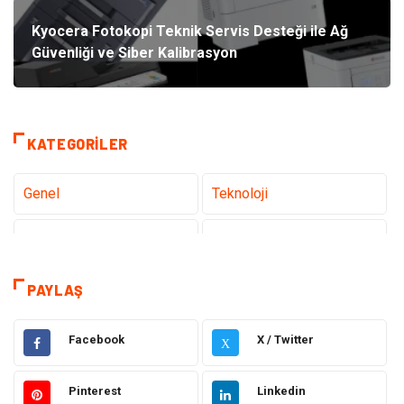
Kyocera Fotokopi Teknik Servis Desteği ile Ağ
Güvenliği ve Siber Kalibrasyon
KATEGORILER
Genel
Teknoloji
Tanıtıcı Reklam
Sağlık
Eğitim
Hukuk
PAYLAŞ
Dekorasyon
Elektronik
Facebook
X / Twitter
X
Güzellik
Makine
Pinterest
Linkedin