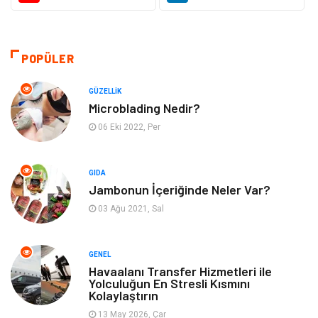
Gıda
Otomotiv
Sağlıklı Yaşam
Bilgisayar ve Yazılım
POPÜLER
Yeme İçme
Giyim
GÜZELLIK
Microblading Nedir?
Organizasyon
Mobilya
06 Eki 2022, Per
Moda
Anne Çocuk
GIDA
Jambonun İçeriğinde Neler Var?
Emlak
Spor
03 Ağu 2021, Sal
Aksesuar
Finans
GENEL
Genel Kültür
Tatil
Havaalanı Transfer Hizmetleri ile
Yolculuğun En Stresli Kısmını
Kolaylaştırın
İnternet
Turizm
13 May 2026, Çar