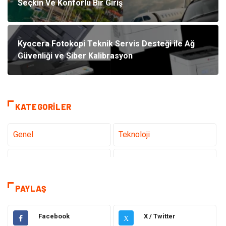
Seçkin Ve Konforlu Bir Giriş
Kyocera Fotokopi Teknik Servis Desteği ile Ağ
Güvenliği ve Siber Kalibrasyon
KATEGORILER
Genel
Teknoloji
Tanıtıcı Reklam
Sağlık
Eğitim
Hukuk
PAYLAŞ
Dekorasyon
Elektronik
Facebook
X / Twitter
X