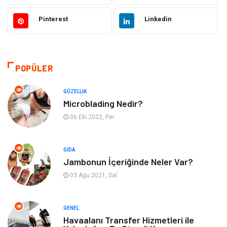
Güzellik
Makine
Pinterest
Linkedin
Gıda
Otomotiv
Sağlıklı Yaşam
Bilgisayar ve Yazılım
POPÜLER
Yeme İçme
Giyim
GÜZELLIK
Microblading Nedir?
Organizasyon
Mobilya
06 Eki 2022, Per
Moda
Anne Çocuk
GIDA
Jambonun İçeriğinde Neler Var?
Emlak
Spor
03 Ağu 2021, Sal
Aksesuar
Finans
GENEL
Genel Kültür
Tatil
Havaalanı Transfer Hizmetleri ile