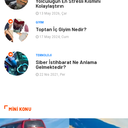
Yolculuğun En Stresli Kısmını
Kolaylaştırın
İnternet
Turizm
13 May 2026, Çar
GIYIM
Gayrimenkul
Hobi
Toptan İç Giyim Nedir?
17 May 2024, Cum
Astroloji
Müzik
Ev İşleri
Gençlik
TEKNOLOJI
Siber İstihbarat Ne Anlama
Gelmektedir?
Sigorta
Bakım
22 Nis 2021, Per
Seyahat
Bebek Giyim
MİNİ KONU