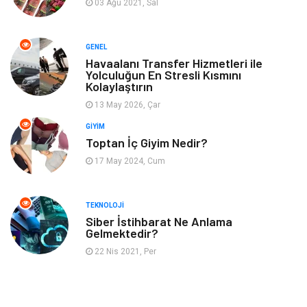
03 Ağu 2021, Sal
Aksesuar
Finans
GENEL
Genel Kültür
Tatil
Havaalanı Transfer Hizmetleri ile
Yolculuğun En Stresli Kısmını
Kolaylaştırın
İnternet
Turizm
13 May 2026, Çar
GIYIM
Gayrimenkul
Hobi
Toptan İç Giyim Nedir?
17 May 2024, Cum
Astroloji
Müzik
Ev İşleri
Gençlik
TEKNOLOJI
Siber İstihbarat Ne Anlama
Gelmektedir?
Sigorta
Bakım
22 Nis 2021, Per
Seyahat
Bebek Giyim