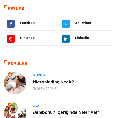
Eğitim
Hukuk
PAYLAŞ
Dekorasyon
Elektronik
Facebook
X / Twitter
X
Güzellik
Makine
Pinterest
Linkedin
Gıda
Otomotiv
Sağlıklı Yaşam
Bilgisayar ve Yazılım
POPÜLER
Yeme İçme
Giyim
GÜZELLIK
Microblading Nedir?
Organizasyon
Mobilya
06 Eki 2022, Per
Moda
Anne Çocuk
GIDA
Jambonun İçeriğinde Neler Var?
Emlak
Spor