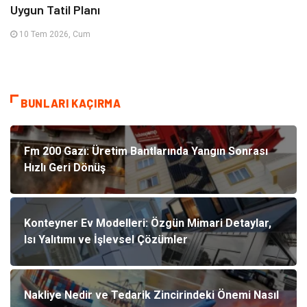
Uygun Tatil Planı
10 Tem 2026, Cum
BUNLARI KAÇIRMA
Fm 200 Gazı: Üretim Bantlarında Yangın Sonrası
Hızlı Geri Dönüş
Konteyner Ev Modelleri: Özgün Mimari Detaylar,
Isı Yalıtımı ve İşlevsel Çözümler
Nakliye Nedir ve Tedarik Zincirindeki Önemi Nasıl