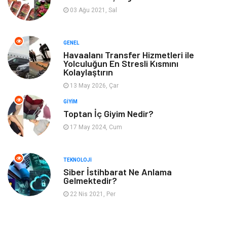
Emlak
Spor
03 Ağu 2021, Sal
Aksesuar
Finans
GENEL
Genel Kültür
Tatil
Havaalanı Transfer Hizmetleri ile
Yolculuğun En Stresli Kısmını
Kolaylaştırın
İnternet
Turizm
13 May 2026, Çar
GIYIM
Gayrimenkul
Hobi
Toptan İç Giyim Nedir?
17 May 2024, Cum
Astroloji
Müzik
Ev İşleri
Gençlik
TEKNOLOJI
Siber İstihbarat Ne Anlama
Gelmektedir?
Sigorta
Bakım
22 Nis 2021, Per
Seyahat
Bebek Giyim