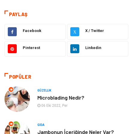
Eğitim
Hukuk
PAYLAŞ
Dekorasyon
Elektronik
Facebook
X / Twitter
X
Güzellik
Makine
Pinterest
Linkedin
Gıda
Otomotiv
Sağlıklı Yaşam
Bilgisayar ve Yazılım
POPÜLER
Yeme İçme
Giyim
GÜZELLIK
Microblading Nedir?
Organizasyon
Mobilya
06 Eki 2022, Per
Moda
Anne Çocuk
GIDA
Jambonun İçeriğinde Neler Var?