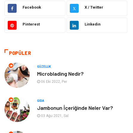
Dekorasyon
Elektronik
Facebook
X / Twitter
X
Güzellik
Makine
Pinterest
Linkedin
Gıda
Otomotiv
Sağlıklı Yaşam
Bilgisayar ve Yazılım
POPÜLER
Yeme İçme
Giyim
GÜZELLIK
Microblading Nedir?
Organizasyon
Mobilya
06 Eki 2022, Per
Moda
Anne Çocuk
GIDA
Jambonun İçeriğinde Neler Var?
Emlak
Spor
03 Ağu 2021, Sal
Aksesuar
Finans