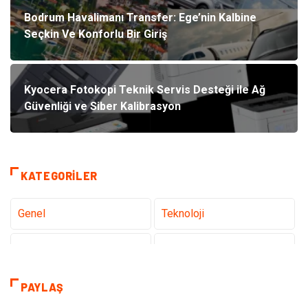
Bodrum Havalimanı Transfer: Ege’nin Kalbine
Seçkin Ve Konforlu Bir Giriş
Kyocera Fotokopi Teknik Servis Desteği ile Ağ
Güvenliği ve Siber Kalibrasyon
KATEGORILER
Genel
Teknoloji
Tanıtıcı Reklam
Sağlık
Eğitim
Hukuk
PAYLAŞ