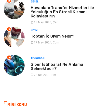
GENEL
Genel Kültür
Tatil
Havaalanı Transfer Hizmetleri ile
Yolculuğun En Stresli Kısmını
Kolaylaştırın
İnternet
Turizm
13 May 2026, Çar
GIYIM
Gayrimenkul
Hobi
Toptan İç Giyim Nedir?
17 May 2024, Cum
Astroloji
Müzik
Ev İşleri
Gençlik
TEKNOLOJI
Siber İstihbarat Ne Anlama
Gelmektedir?
Sigorta
Bakım
22 Nis 2021, Per
Seyahat
Bebek Giyim
MİNİ KONU