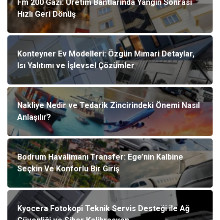
Fm 200 Gazı: Üretim Bantlarında Yangın Sonrası
Hızlı Geri Dönüş
Konteyner Ev Modelleri: Özgün Mimari Detaylar,
Isı Yalıtımı ve İşlevsel Çözümler
Nakliye Nedir ve Tedarik Zincirindeki Önemi Nasıl
Anlaşılır?
Bodrum Havalimanı Transfer: Ege’nin Kalbine
Seçkin Ve Konforlu Bir Giriş
Kyocera Fotokopi Teknik Servis Desteği ile Ağ