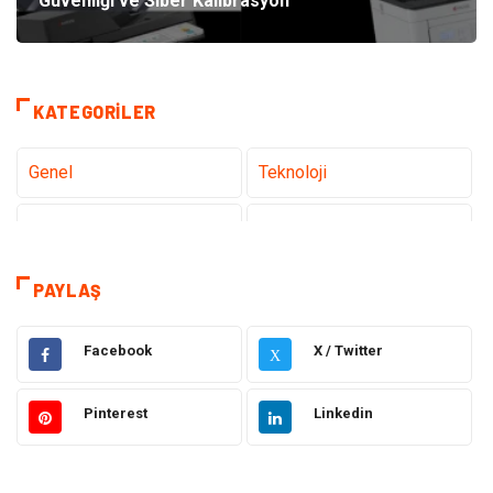
Güvenliği ve Siber Kalibrasyon
KATEGORILER
Genel
Teknoloji
Tanıtıcı Reklam
Sağlık
Eğitim
Hukuk
PAYLAŞ
Dekorasyon
Elektronik
Facebook
X / Twitter
X
Güzellik
Makine
Pinterest
Linkedin
Gıda
Otomotiv