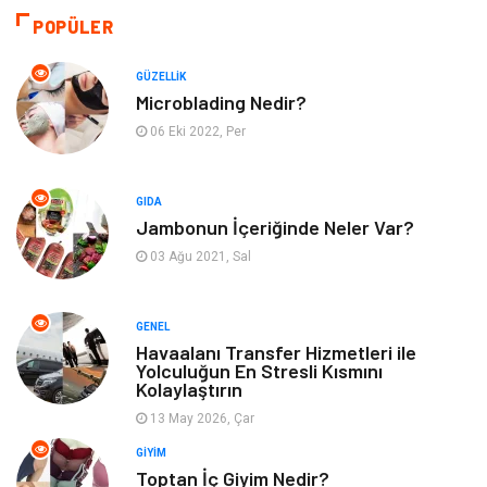
Sağlıklı Yaşam
Bilgisayar ve Yazılım
POPÜLER
Yeme İçme
Giyim
GÜZELLIK
Microblading Nedir?
Organizasyon
Mobilya
06 Eki 2022, Per
Moda
Anne Çocuk
GIDA
Jambonun İçeriğinde Neler Var?
Emlak
Spor
03 Ağu 2021, Sal
Aksesuar
Finans
GENEL
Genel Kültür
Tatil
Havaalanı Transfer Hizmetleri ile
Yolculuğun En Stresli Kısmını
Kolaylaştırın
İnternet
Turizm
13 May 2026, Çar
GIYIM
Gayrimenkul
Hobi
Toptan İç Giyim Nedir?