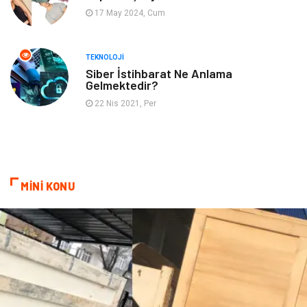
17 May 2024, Cum
Astroloji
Müzik
Ev İşleri
Gençlik
TEKNOLOJI
Siber İstihbarat Ne Anlama
Gelmektedir?
Sigorta
Bakım
22 Nis 2021, Per
Seyahat
Bebek Giyim
MİNİ KONU