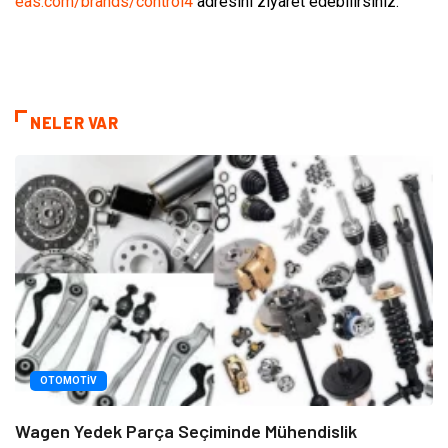
eas.com/brands/control4
adresini ziyaret edebilirsiniz.
NELER VAR
OTOMOTIV
Wagen Yedek Parça Seçiminde Mühendislik