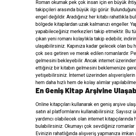
Roman okumak pek çok insan için en büyük ihtiyaç
takipçileri arasında büyük ilgi görür. Bulunduğ
engel değildir. Aradığınız her kitabı rahatlıkla b
bölgede kitaplardan uzak kalmanızı engeller. Y
yapabileceğiniz merkezleri takip etmektir. Bu tür
çıkan yeni romanı kolaylıkla takip edebilir, indiri
ulaşabilirsiniz. Kapınıza kadar gelecek olan bu 
çok ses getiren ve merak edilen romanlardır. Pek
gelmesini bekleyebilir. Ancak internet üzerinden
ettiğiniz bir kitabın gelmesini beklemenize ge
yetişebilirsiniz. İnternet üzerinden alışverişlerin
hem daha hızlı hem de kolay alımlar yapılabilme
En Geniş Kitap Arşivine Ulaşabi
Online kitapçıları kullanarak en geniş arşive ulaş
satın al platformlarını kullanabilirsiniz. Sayısız
yardımcı olabilecek olan internet kitapçılarınd
bulabilirsiniz. Okumayı çok sevdiğiniz romanlar
Evinizin rahatlığında alışveriş yapmanıza imkan