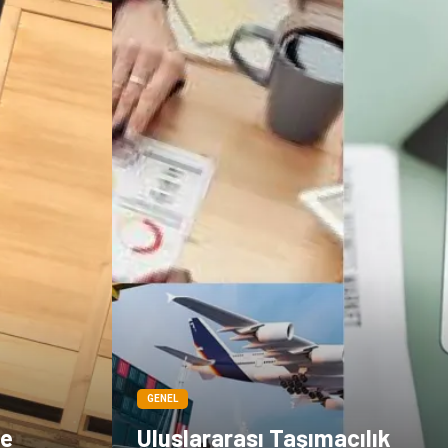
GENEL
le
Uluslararası Taşımacılık