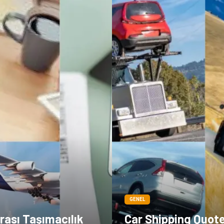
GENEL
rası Taşımacılık
Car Shipping Quot