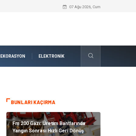
Bodrum Havalimanı Transfer: Ege’nin Kal
07 Ağu 2026, Cum
DEKORASYON
ELEKTRONIK
BUNLARI KAÇIRMA
Fm 200 Gazı: Üretim Bantlarında
Yangın Sonrası Hızlı Geri Dönüş