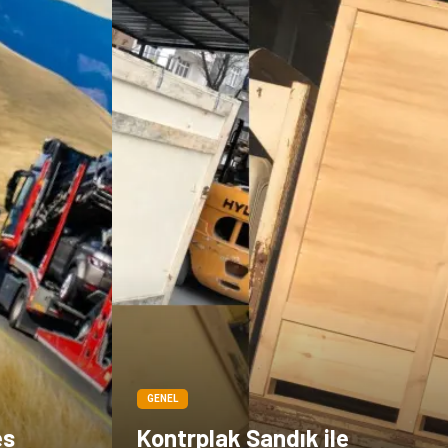
GENEL
es
Kontrplak Sandık ile