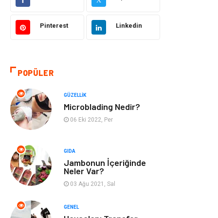
Sağlıklı Yaşam
Bilgisayar ve
Yazılım
Pinterest
Linkedin
Yeme İçme
Giyim
Organizasyon
Mobilya
POPÜLER
Moda
Anne Çocuk
GÜZELLIK
Microblading Nedir?
Emlak
Spor
06 Eki 2022, Per
Aksesuar
Finans
GIDA
Jambonun İçeriğinde
Genel Kültür
Tatil
Neler Var?
03 Ağu 2021, Sal
İnternet
Turizm
GENEL
Gayrimenkul
Hobi