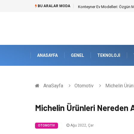
BU ARALAR MODA
Nakliye Nedir ve Tedarik Zincirin
ANASAYFA
GENEL
TEKNOLOJI
AnaSayfa
Otomotiv
Michelin Ürünl
Michelin Ürünleri Nereden A
Ağu 2022, Çar
OTOMOTIV