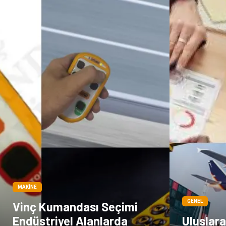
MAKINE
GENEL
Vinç Kumandası Seçimi
Endüstriyel Alanlarda
Uluslara