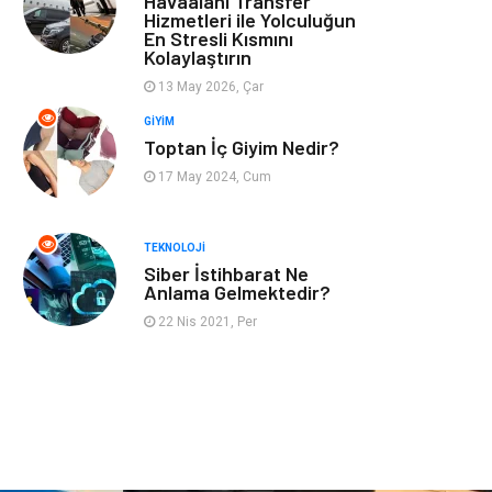
Havaalanı Transfer
Hizmetleri ile Yolculuğun
En Stresli Kısmını
Astroloji
Müzik
Kolaylaştırın
13 May 2026, Çar
Ev İşleri
Gençlik
GIYIM
Toptan İç Giyim Nedir?
Sigorta
Bakım
17 May 2024, Cum
Seyahat
Bebek Giyim
TEKNOLOJI
Siber İstihbarat Ne
Anlama Gelmektedir?
22 Nis 2021, Per