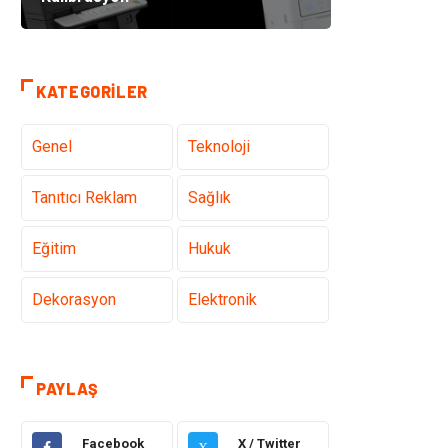
KATEGORILER
Genel
Teknoloji
Tanıtıcı Reklam
Sağlık
Eğitim
Hukuk
Dekorasyon
Elektronik
Güzellik
Makine
PAYLAŞ
Gıda
Otomotiv
Facebook
X / Twitter
X