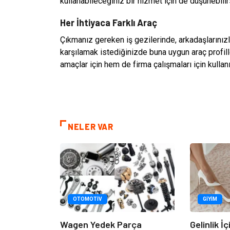
kullanabileceğiniz bir hizmet için de düşünebilir
Her İhtiyaca Farklı Araç
Çıkmanız gereken iş gezilerinde, arkadaşlarınızla
karşılamak istediğinizde buna uygun araç profille
amaçlar için hem de firma çalışmaları için kullanı
NELER VAR
OTOMOTIV
GIYIM
Wagen Yedek Parça
Gelinlik İ