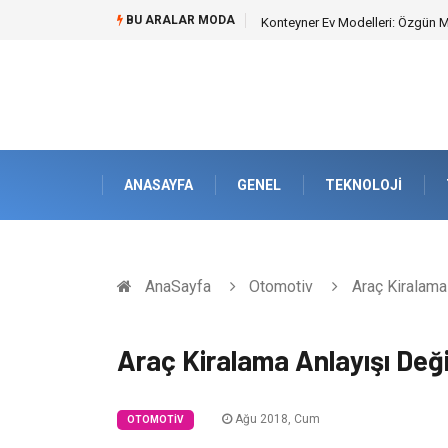
BU ARALAR MODA
Nakliye Nedir ve Tedarik Zincirin
ANASAYFA
GENEL
TEKNOLOJI
AnaSayfa
Otomotiv
Araç Kiralama 
Araç Kiralama Anlayışı Deği
Ağu 2018, Cum
OTOMOTIV