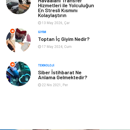
Havaalanı Transfer
Hizmetleri ile Yolculuğun
En Stresli Kısmını
Astroloji
Müzik
Kolaylaştırın
13 May 2026, Çar
Ev İşleri
Gençlik
GIYIM
Toptan İç Giyim Nedir?
Sigorta
Bakım
17 May 2024, Cum
Seyahat
Bebek Giyim
TEKNOLOJI
Siber İstihbarat Ne
Anlama Gelmektedir?
22 Nis 2021, Per