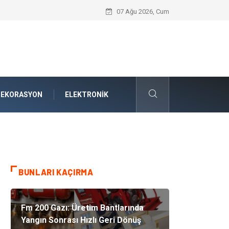
Bodrum Havalimanı Transfer: Ege’nin Kal
07 Ağu 2026, Cum
DEKORASYON
ELEKTRONIK
BUNLARI KAÇIRMA
Fm 200 Gazı: Üretim Bantlarında
Yangın Sonrası Hızlı Geri Dönüş