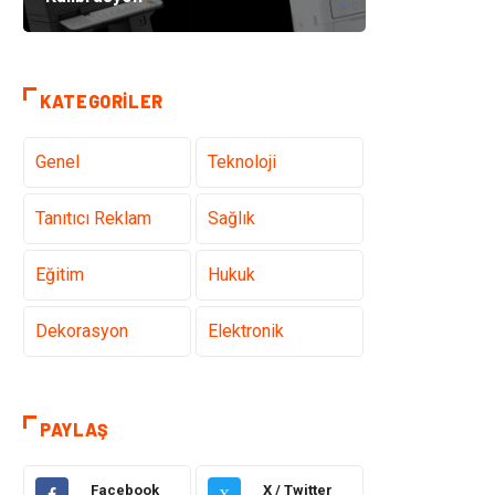
KATEGORILER
Genel
Teknoloji
Tanıtıcı Reklam
Sağlık
Eğitim
Hukuk
Dekorasyon
Elektronik
Güzellik
Makine
PAYLAŞ
Gıda
Otomotiv
Facebook
X / Twitter
X