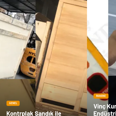
MAKINE
GENEL
Vinç Ku
Kontrplak Sandık ile
Endüstri