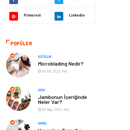
Sağlıklı Yaşam
Bilgisayar ve
Yazılım
Pinterest
Linkedin
Yeme İçme
Giyim
Organizasyon
Mobilya
POPÜLER
Moda
Anne Çocuk
GÜZELLIK
Microblading Nedir?
Emlak
Spor
06 Eki 2022, Per
Aksesuar
Finans
GIDA
Jambonun İçeriğinde
Genel Kültür
Tatil
Neler Var?
03 Ağu 2021, Sal
İnternet
Turizm
GENEL
Gayrimenkul
Hobi