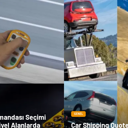
GENEL
mandası Seçimi
yel Alanlarda
Car Shipping Quot