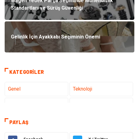
Wagen Yedek Parça Seçiminde Mühendislik
Standartları ve Sürüş Güvenliği
Gelinlik İçin Ayakkabı Seçiminin Önemi
KATEGORILER
Genel
Teknoloji
Tanıtıcı Reklam
Sağlık
Eğitim
Hukuk
PAYLAŞ
Dekorasyon
Elektronik