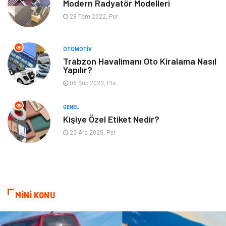
Genel Kültür
Tatil
Modern Radyatör Modelleri
28 Tem 2022, Per
İnternet
Turizm
OTOMOTIV
Gayrimenkul
Hobi
Trabzon Havalimanı Oto Kiralama Nasıl
Yapılır?
Astroloji
Müzik
06 Şub 2023, Pts
Ev İşleri
Gençlik
GENEL
Kişiye Özel Etiket Nedir?
Sigorta
Bakım
25 Ara 2025, Per
Seyahat
Bebek Giyim
MİNİ KONU