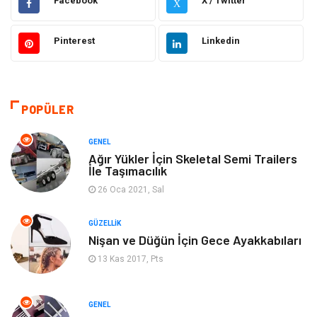
Facebook
X / Twitter
X
Güzellik
Makine
Pinterest
Linkedin
Gıda
Otomotiv
Sağlıklı Yaşam
Bilgisayar ve Yazılım
POPÜLER
Yeme İçme
Giyim
GENEL
Ağır Yükler İçin Skeletal Semi Trailers
İle Taşımacılık
Organizasyon
Mobilya
26 Oca 2021, Sal
Moda
Anne Çocuk
GÜZELLIK
Nişan ve Düğün İçin Gece Ayakkabıları
Emlak
Spor
13 Kas 2017, Pts
Aksesuar
Finans
GENEL