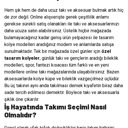
Hem şık hem de daha ucuz takı ve aksesuar bulmak artık hiç
de zor değil. Online alışverişte gerek çeşitlilik anlamı
gerekse sürekli satış olanakları ile takı ve aksesuarlarınızı
daha ucuza satın alabilirsiniz. Üstelik hiçbir mağazada
bulamayacağınız kadar geniş ürün yelpazesi ile tasarım
kolye modelleri aradığınız modern ve anlamlarda satışa
sunulmaktadır. Tek bir mağazada özel günler için
özel
tasarım kolyeler
, günlük takı ve gençlerin aradığı bileklik
modelleri, spor, fantezi kısacası tüm farklı ve en yeni
modellere online takı mağazalarında ulaşabilirsiniz. Bazen
aksesuarlarda kolye küpe ve bileklik vazgeçilmez üçlüdür.
Bu üç takının aynı anda takılması demek kıyafetin biraz daha
sade tercih edilmesi demektir. Böylece takı ve aksesuarla
şıklık öne çıkarılır.
İş Hayatında Takımı Seçimi Nasıl
Olmalıdır?
Genel olarak ufak tefek değişiklikler hariç takım birbirini