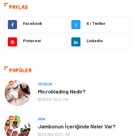
Eğitim
Hukuk
PAYLAŞ
Dekorasyon
Elektronik
Facebook
X / Twitter
X
Güzellik
Makine
Pinterest
Linkedin
Gıda
Otomotiv
Sağlıklı Yaşam
Bilgisayar ve Yazılım
POPÜLER
Yeme İçme
Giyim
GÜZELLIK
Microblading Nedir?
Organizasyon
Mobilya
06 Eki 2022, Per
Moda
Anne Çocuk
GIDA
Jambonun İçeriğinde Neler Var?
Emlak
Spor
03 Ağu 2021, Sal