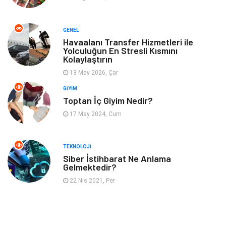
Aksesuar
Finans
GENEL
Genel Kültür
Tatil
Havaalanı Transfer Hizmetleri ile
Yolculuğun En Stresli Kısmını
Kolaylaştırın
İnternet
Turizm
13 May 2026, Çar
GIYIM
Gayrimenkul
Hobi
Toptan İç Giyim Nedir?
17 May 2024, Cum
Astroloji
Müzik
Ev İşleri
Gençlik
TEKNOLOJI
Siber İstihbarat Ne Anlama
Gelmektedir?
Sigorta
Bakım
22 Nis 2021, Per
Seyahat
Bebek Giyim