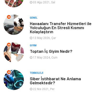
03 Ağu 2021, Sal
Aksesuar
Finans
GENEL
Genel Kültür
Tatil
Havaalanı Transfer Hizmetleri ile
Yolculuğun En Stresli Kısmını
Kolaylaştırın
İnternet
Turizm
13 May 2026, Çar
GIYIM
Gayrimenkul
Hobi
Toptan İç Giyim Nedir?
17 May 2024, Cum
Astroloji
Müzik
Ev İşleri
Gençlik
TEKNOLOJI
Siber İstihbarat Ne Anlama
Gelmektedir?
Sigorta
Bakım
22 Nis 2021, Per
Seyahat
Bebek Giyim