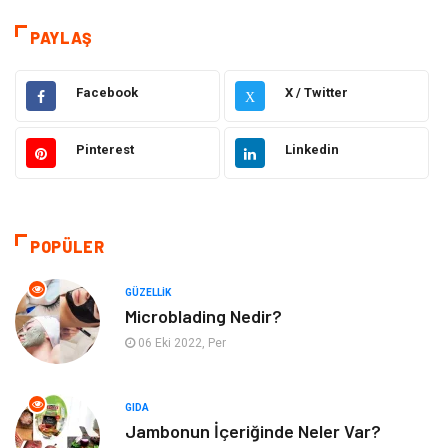
Eğitim
Hukuk
PAYLAŞ
Dekorasyon
Elektronik
Facebook
X / Twitter
X
Güzellik
Makine
Pinterest
Linkedin
Gıda
Otomotiv
Sağlıklı Yaşam
Bilgisayar ve Yazılım
POPÜLER
Yeme İçme
Giyim
GÜZELLIK
Microblading Nedir?
Organizasyon
Mobilya
06 Eki 2022, Per
Moda
Anne Çocuk
GIDA
Jambonun İçeriğinde Neler Var?
Emlak
Spor