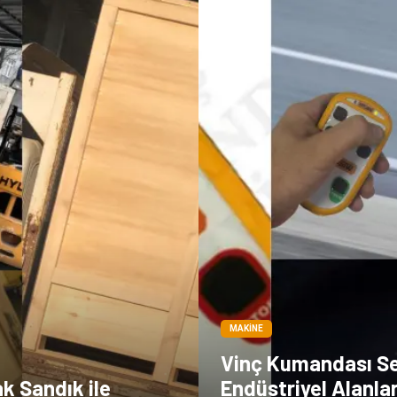
MAKINE
Vinç Kumandası S
k Sandık ile
Endüstriyel Alanla