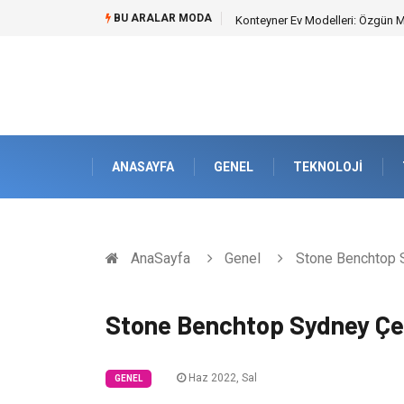
BU ARALAR MODA
Nakliye Nedir ve Tedarik Zincirin
ANASAYFA
GENEL
TEKNOLOJI
AnaSayfa
Genel
Stone Benchtop Sy
Stone Benchtop Sydney Çeşit
Haz 2022, Sal
GENEL