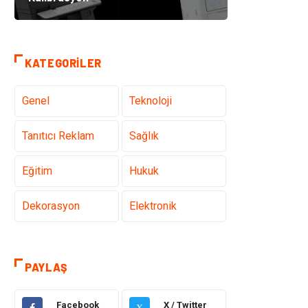
KATEGORILER
Genel
Teknoloji
Tanıtıcı Reklam
Sağlık
Eğitim
Hukuk
Dekorasyon
Elektronik
Güzellik
Makine
PAYLAŞ
Gıda
Otomotiv
Facebook
X / Twitter
X