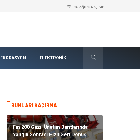
Bodrum Havalimanı Transfer: Ege’nin Kal
06 Ağu 2026, Per
DEKORASYON
ELEKTRONIK
BUNLARI KAÇIRMA
Fm 200 Gazı: Üretim Bantlarında
Yangın Sonrası Hızlı Geri Dönüş