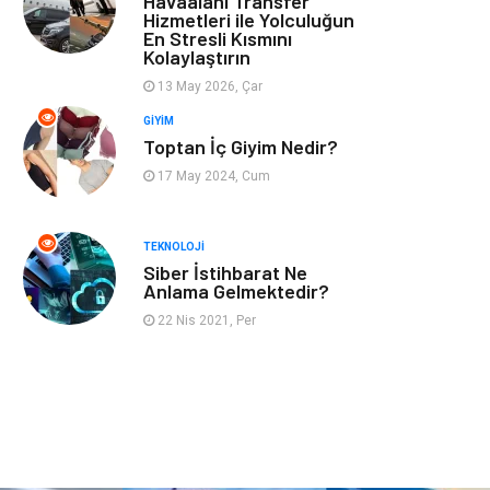
Havaalanı Transfer
Hizmetleri ile Yolculuğun
En Stresli Kısmını
Astroloji
Müzik
Kolaylaştırın
13 May 2026, Çar
Ev İşleri
Gençlik
GIYIM
Toptan İç Giyim Nedir?
Sigorta
Bakım
17 May 2024, Cum
Seyahat
Bebek Giyim
TEKNOLOJI
Siber İstihbarat Ne
Anlama Gelmektedir?
22 Nis 2021, Per