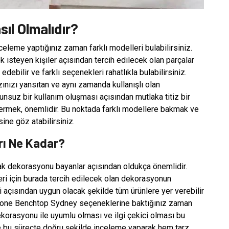
ıl Olmalıdır?
eleme yaptığınız zaman farklı modelleri bulabilirsiniz.
 isteyen kişiler açısından tercih edilecek olan parçalar
debilir ve farklı seçenekleri rahatlıkla bulabilirsiniz.
ınızı yansıtan ve aynı zamanda kullanışlı olan
suz bir kullanım oluşması açısından mutlaka titiz bir
ermek, önemlidir. Bu noktada farklı modellere bakmak ve
ine göz atabilirsiniz.
rı Ne Kadar?
fak dekorasyonu bayanlar açısından oldukça önemlidir.
ri için burada tercih edilecek olan dekorasyonun
 açısından uygun olacak şekilde tüm ürünlere yer verebilir
. Stone Benchtop Sydney seçeneklerine baktığınız zaman
dekorasyonu ile uyumlu olması ve ilgi çekici olması bu
e bu süreçte doğru şekilde inceleme yaparak hem tarz