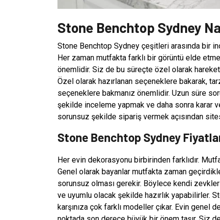
Stone Benchtop Sydney Nas
Stone Benchtop Sydney çeşitleri arasında bir inc
Her zaman mutfakta farklı bir görüntü elde etmek
önemlidir. Siz de bu süreçte özel olarak hareket e
Özel olarak hazırlanan seçeneklere bakarak, tarz
seçeneklere bakmanız önemlidir. Uzun süre sorun
şekilde inceleme yapmak ve daha sonra karar v
sorunsuz şekilde sipariş vermek açısından sites
Stone Benchtop Sydney Fiyatla
Her evin dekorasyonu birbirinden farklıdır. Mut
Genel olarak bayanlar mutfakta zaman geçirdikle
sorunsuz olması gerekir. Böylece kendi zevkleri
ve uyumlu olacak şekilde hazırlık yapabilirler
karşınıza çok farklı modeller çıkar. Evin genel 
noktada son derece büyük bir önem taşır. Siz d