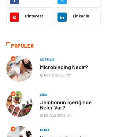
Sağlıklı Yaşam
Bilgisayar ve
Yazılım
Pinterest
Linkedin
Yeme İçme
Giyim
Organizasyon
Mobilya
POPÜLER
Moda
Anne Çocuk
GÜZELLIK
Microblading Nedir?
Emlak
Spor
06 Eki 2022, Per
Aksesuar
Finans
GIDA
Jambonun İçeriğinde
Genel Kültür
Tatil
Neler Var?
03 Ağu 2021, Sal
İnternet
Turizm
GENEL
Gayrimenkul
Hobi