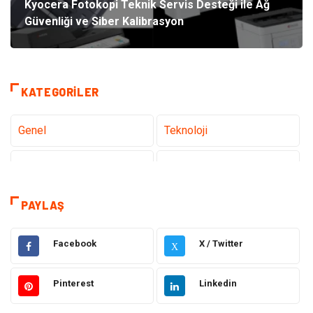
Kyocera Fotokopi Teknik Servis Desteği ile Ağ
Güvenliği ve Siber Kalibrasyon
KATEGORILER
Genel
Teknoloji
Tanıtıcı Reklam
Sağlık
Eğitim
Hukuk
PAYLAŞ
Dekorasyon
Elektronik
Facebook
X / Twitter
X
Güzellik
Makine
Pinterest
Linkedin
Gıda
Otomotiv