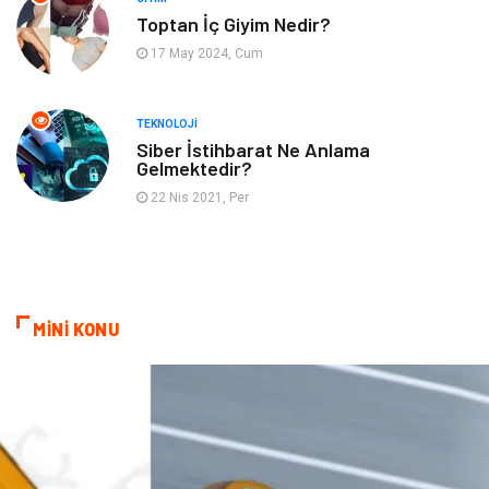
Gayrimenkul
Hobi
Toptan İç Giyim Nedir?
17 May 2024, Cum
Astroloji
Müzik
Ev İşleri
Gençlik
TEKNOLOJI
Siber İstihbarat Ne Anlama
Gelmektedir?
Sigorta
Bakım
22 Nis 2021, Per
Seyahat
Bebek Giyim
MİNİ KONU