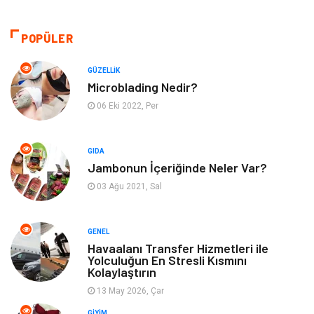
Sağlıklı Yaşam
Bilgisayar ve Yazılım
POPÜLER
Yeme İçme
Giyim
GÜZELLIK
Microblading Nedir?
Organizasyon
Mobilya
06 Eki 2022, Per
Moda
Anne Çocuk
GIDA
Jambonun İçeriğinde Neler Var?
Emlak
Spor
03 Ağu 2021, Sal
Aksesuar
Finans
GENEL
Genel Kültür
Tatil
Havaalanı Transfer Hizmetleri ile
Yolculuğun En Stresli Kısmını
Kolaylaştırın
İnternet
Turizm
13 May 2026, Çar
GIYIM