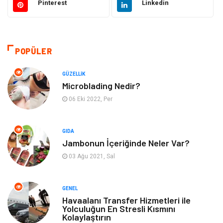
Pinterest
Linkedin
Gıda
Otomotiv
Sağlıklı Yaşam
Bilgisayar ve Yazılım
POPÜLER
Yeme İçme
Giyim
GÜZELLIK
Microblading Nedir?
Organizasyon
Mobilya
06 Eki 2022, Per
Moda
Anne Çocuk
GIDA
Jambonun İçeriğinde Neler Var?
Emlak
Spor
03 Ağu 2021, Sal
Aksesuar
Finans
GENEL
Genel Kültür
Tatil
Havaalanı Transfer Hizmetleri ile
Yolculuğun En Stresli Kısmını
Kolaylaştırın