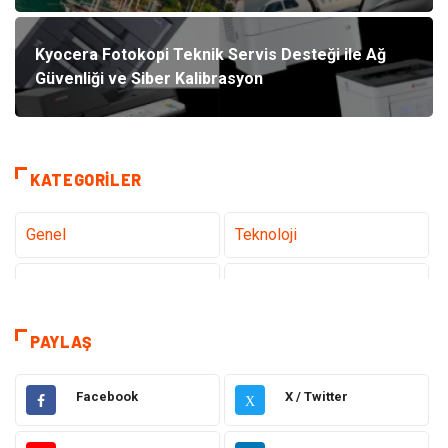
Kyocera Fotokopi Teknik Servis Desteği ile Ağ
Güvenliği ve Siber Kalibrasyon
KATEGORILER
Genel
Teknoloji
Tanıtıcı Reklam
Sağlık
Eğitim
Hukuk
PAYLAŞ
Dekorasyon
Elektronik
Facebook
X / Twitter
X
Güzellik
Makine