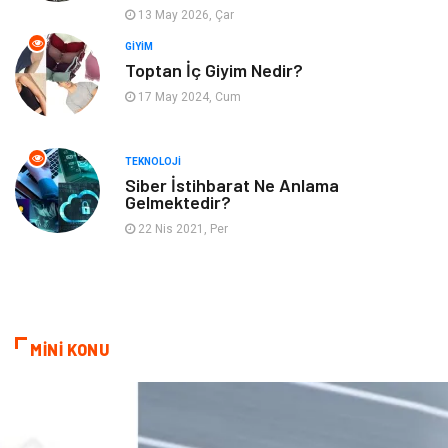
İnternet
Turizm
13 May 2026, Çar
GIYIM
Gayrimenkul
Hobi
Toptan İç Giyim Nedir?
17 May 2024, Cum
Astroloji
Müzik
Ev İşleri
Gençlik
TEKNOLOJI
Siber İstihbarat Ne Anlama
Gelmektedir?
Sigorta
Bakım
22 Nis 2021, Per
Seyahat
Bebek Giyim
MİNİ KONU