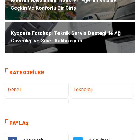
Bodrum Havalimanı Transfer: Ege’nin Kalbine
Seçkin Ve Konforlu Bir Giriş
Kyocera Fotokopi Teknik Servis Desteği ile Ağ
Güvenliği ve Siber Kalibrasyon
KATEGORILER
Genel
Teknoloji
Tanıtıcı Reklam
Sağlık
Eğitim
Hukuk
PAYLAŞ
Dekorasyon
Elektronik