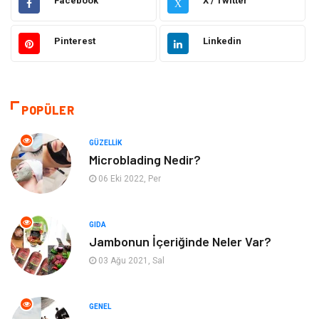
Facebook
X / Twitter
X
Güzellik
Makine
Pinterest
Linkedin
Gıda
Otomotiv
Sağlıklı Yaşam
Bilgisayar ve Yazılım
POPÜLER
Yeme İçme
Giyim
GÜZELLIK
Microblading Nedir?
Organizasyon
Mobilya
06 Eki 2022, Per
Moda
Anne Çocuk
GIDA
Jambonun İçeriğinde Neler Var?
Emlak
Spor
03 Ağu 2021, Sal
Aksesuar
Finans
GENEL