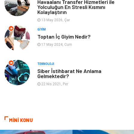
Genel Kültür
Tatil
Havaalanı Transfer Hizmetleri ile
Yolculuğun En Stresli Kısmını
Kolaylaştırın
İnternet
Turizm
13 May 2026, Çar
GIYIM
Gayrimenkul
Hobi
Toptan İç Giyim Nedir?
17 May 2024, Cum
Astroloji
Müzik
Ev İşleri
Gençlik
TEKNOLOJI
Siber İstihbarat Ne Anlama
Gelmektedir?
Sigorta
Bakım
22 Nis 2021, Per
Seyahat
Bebek Giyim
MİNİ KONU