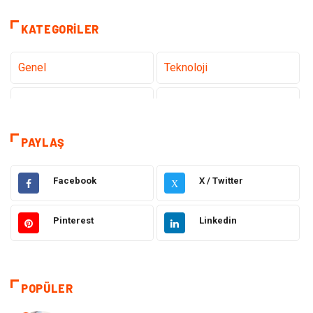
KATEGORILER
Genel
Teknoloji
Tanıtıcı Reklam
Sağlık
Eğitim
Hukuk
PAYLAŞ
Dekorasyon
Elektronik
Facebook
X / Twitter
X
Güzellik
Makine
Pinterest
Linkedin
Gıda
Otomotiv
Sağlıklı Yaşam
Bilgisayar ve Yazılım
POPÜLER