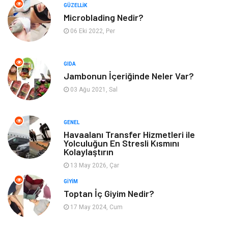
Yeme İçme
Giyim
GÜZELLIK
Microblading Nedir?
Organizasyon
Mobilya
06 Eki 2022, Per
Moda
Anne Çocuk
GIDA
Jambonun İçeriğinde Neler Var?
Emlak
Spor
03 Ağu 2021, Sal
Aksesuar
Finans
GENEL
Genel Kültür
Tatil
Havaalanı Transfer Hizmetleri ile
Yolculuğun En Stresli Kısmını
Kolaylaştırın
İnternet
Turizm
13 May 2026, Çar
GIYIM
Gayrimenkul
Hobi
Toptan İç Giyim Nedir?
17 May 2024, Cum
Astroloji
Müzik