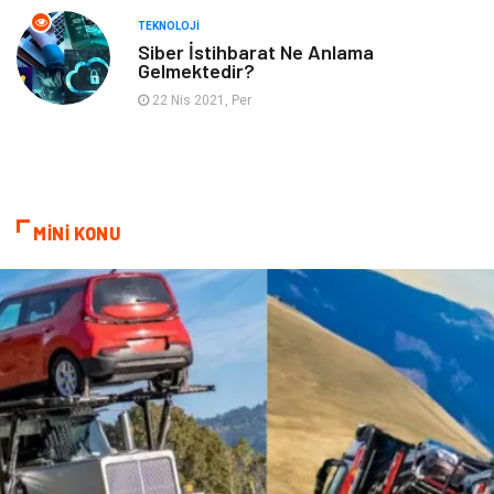
Ev İşleri
Gençlik
TEKNOLOJI
Siber İstihbarat Ne Anlama
Gelmektedir?
Sigorta
Bakım
22 Nis 2021, Per
Seyahat
Bebek Giyim
MİNİ KONU