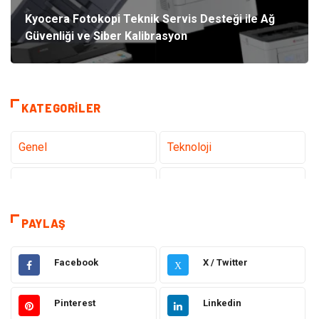
Kyocera Fotokopi Teknik Servis Desteği ile Ağ
Güvenliği ve Siber Kalibrasyon
KATEGORILER
Genel
Teknoloji
Tanıtıcı Reklam
Sağlık
Eğitim
Hukuk
PAYLAŞ
Dekorasyon
Elektronik
Facebook
X / Twitter
X
Güzellik
Makine
Pinterest
Linkedin