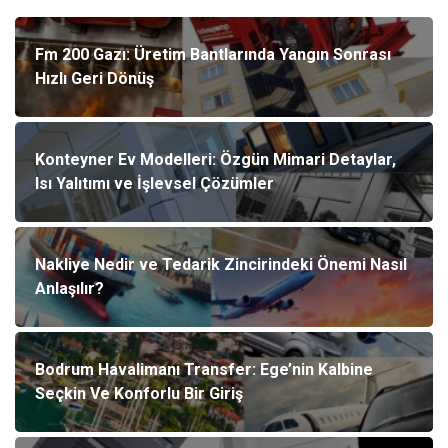
Fm 200 Gazı: Üretim Bantlarında Yangın Sonrası
Hızlı Geri Dönüş
Konteyner Ev Modelleri: Özgün Mimari Detaylar,
Isı Yalıtımı ve İşlevsel Çözümler
Nakliye Nedir ve Tedarik Zincirindeki Önemi Nasıl
Anlaşılır?
Bodrum Havalimanı Transfer: Ege’nin Kalbine
Seçkin Ve Konforlu Bir Giriş