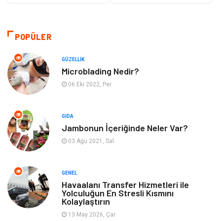
Gıda
Otomotiv
Sağlıklı Yaşam
Bilgisayar ve Yazılım
POPÜLER
Yeme İçme
Giyim
GÜZELLIK
Microblading Nedir?
Organizasyon
Mobilya
06 Eki 2022, Per
Moda
Anne Çocuk
GIDA
Jambonun İçeriğinde Neler Var?
Emlak
Spor
03 Ağu 2021, Sal
Aksesuar
Finans
GENEL
Genel Kültür
Tatil
Havaalanı Transfer Hizmetleri ile
Yolculuğun En Stresli Kısmını
Kolaylaştırın
İnternet
Turizm
13 May 2026, Çar