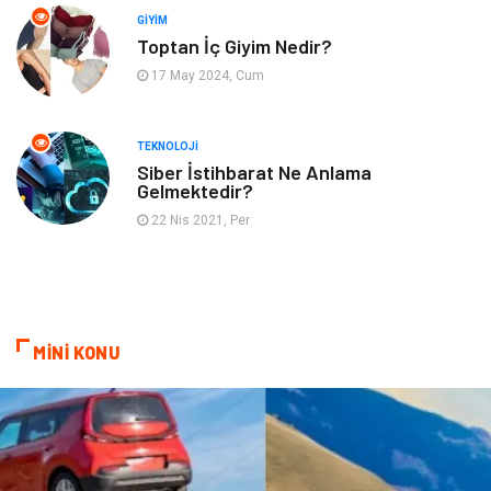
GIYIM
Gayrimenkul
Hobi
Toptan İç Giyim Nedir?
17 May 2024, Cum
Astroloji
Müzik
Ev İşleri
Gençlik
TEKNOLOJI
Siber İstihbarat Ne Anlama
Gelmektedir?
Sigorta
Bakım
22 Nis 2021, Per
Seyahat
Bebek Giyim
MİNİ KONU