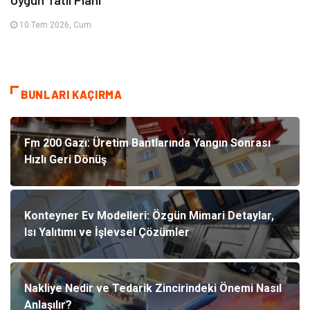
Uygun Tatil Planı
10 Tem 2026, Cum
BUNLARI KAÇIRMA
Fm 200 Gazı: Üretim Bantlarında Yangın Sonrası
Hızlı Geri Dönüş
Konteyner Ev Modelleri: Özgün Mimari Detaylar,
Isı Yalıtımı ve İşlevsel Çözümler
Nakliye Nedir ve Tedarik Zincirindeki Önemi Nasıl
Anlaşılır?