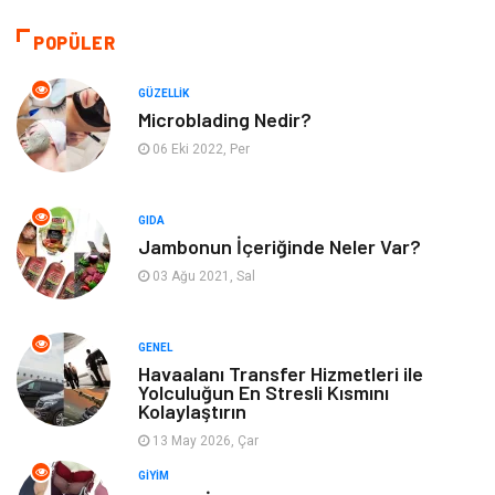
Sağlıklı Yaşam
Bilgisayar ve Yazılım
POPÜLER
Yeme İçme
Giyim
GÜZELLIK
Microblading Nedir?
Organizasyon
Mobilya
06 Eki 2022, Per
Moda
Anne Çocuk
GIDA
Jambonun İçeriğinde Neler Var?
Emlak
Spor
03 Ağu 2021, Sal
Aksesuar
Finans
GENEL
Genel Kültür
Tatil
Havaalanı Transfer Hizmetleri ile
Yolculuğun En Stresli Kısmını
Kolaylaştırın
İnternet
Turizm
13 May 2026, Çar
GIYIM
Gayrimenkul
Hobi