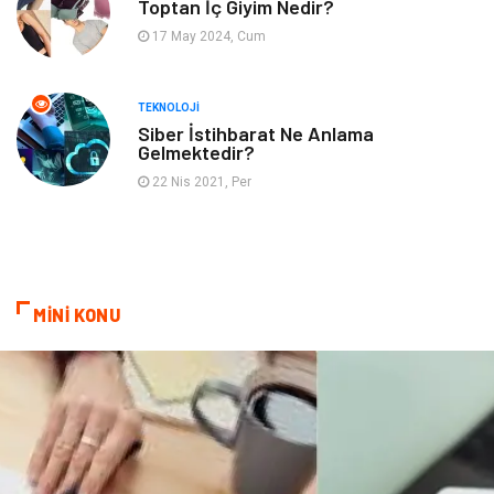
Toptan İç Giyim Nedir?
17 May 2024, Cum
Astroloji
Müzik
Ev İşleri
Gençlik
TEKNOLOJI
Siber İstihbarat Ne Anlama
Gelmektedir?
Sigorta
Bakım
22 Nis 2021, Per
Seyahat
Bebek Giyim
MİNİ KONU