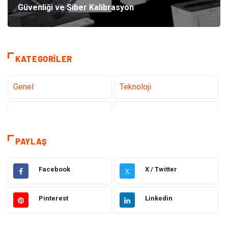
Güvenliği ve Siber Kalibrasyon
KATEGORILER
Genel
Teknoloji
Tanıtıcı Reklam
Sağlık
Eğitim
Hukuk
PAYLAŞ
Dekorasyon
Elektronik
Facebook
X / Twitter
X
Güzellik
Makine
Pinterest
Linkedin
Gıda
Otomotiv