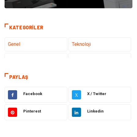
KATEGORILER
Genel
Teknoloji
Tanıtıcı Reklam
Sağlık
Eğitim
Hukuk
PAYLAŞ
Dekorasyon
Elektronik
Facebook
X / Twitter
X
Güzellik
Makine
Pinterest
Linkedin
Gıda
Otomotiv