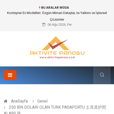
BU ARALAR MODA
Nakliye Nedir ve Tedarik Zincirindeki Önemi Nasıl Anlaşılır?
06 Ağu 2026, Per
AnaSayfa
Genel
250 BİN DOLARI OLAN TÜRK PASAPORTU 土耳其护照
ALABİLİR