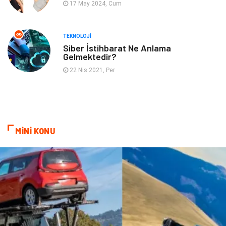
17 May 2024, Cum
Astroloji
Müzik
Ev İşleri
Gençlik
TEKNOLOJI
Siber İstihbarat Ne Anlama
Gelmektedir?
Sigorta
Bakım
22 Nis 2021, Per
Seyahat
Bebek Giyim
MİNİ KONU