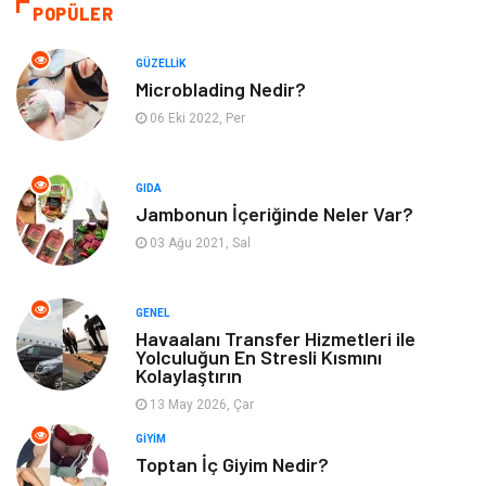
Sağlıklı Yaşam
Bilgisayar ve Yazılım
POPÜLER
Yeme İçme
Giyim
GÜZELLIK
Microblading Nedir?
Organizasyon
Mobilya
06 Eki 2022, Per
Moda
Anne Çocuk
GIDA
Jambonun İçeriğinde Neler Var?
Emlak
Spor
03 Ağu 2021, Sal
Aksesuar
Finans
GENEL
Genel Kültür
Tatil
Havaalanı Transfer Hizmetleri ile
Yolculuğun En Stresli Kısmını
Kolaylaştırın
İnternet
Turizm
13 May 2026, Çar
GIYIM
Gayrimenkul
Hobi
Toptan İç Giyim Nedir?