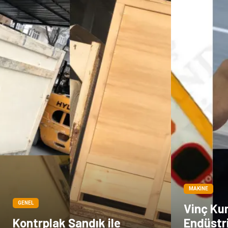
MAKINE
GENEL
Vinç Ku
Kontrplak Sandık ile
Endüstri