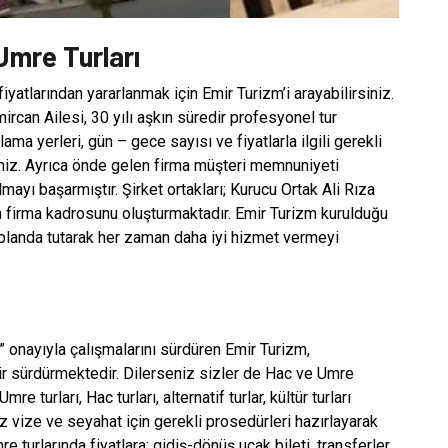
Umre Turları
atlarından yararlanmak için Emir Turizm’i arayabilirsiniz.
rcan Ailesi, 30 yılı aşkın süredir profesyonel tur
a yerleri, gün – gece sayısı ve fiyatlarla ilgili gerekli
siniz. Ayrıca önde gelen firma müşteri memnuniyeti
yı başarmıştır. Şirket ortakları; Kurucu Ortak Ali Rıza
irma kadrosunu oluşturmaktadır. Emir Turizm kurulduğu
planda tutarak her zaman daha iyi hizmet vermeyi
 onayıyla çalışmalarını sürdüren Emir Turizm,
dir sürdürmektedir. Dilerseniz sizler de Hac ve Umre
 turları, Hac turları, alternatif turlar, kültür turları
 vize ve seyahat için gerekli prosedürleri hazırlayarak
 turlarında fiyatlara; gidiş-dönüş uçak bileti, transferler,