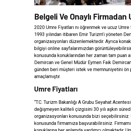
Belgeli Ve Onaylı Firmadan 
2020 Umre Fiyatları nı öğrenmek ve ucuz Umre fiy
1993 yılından itibaren Emir Turizm’i yöneten Demi
organizasyonları düzenlemektedir. Ayrıca konaklam
bilgiyi online sayfalarımızdan görüntüleyebilir
konusunda konuklarından her zaman tam puan alma
Demircan ve Genel Müdür Eymen Faik Demircan f
günden beri müşteri istek ve memnuniyetini ön 
amaçlamıştır.
Umre Fiyatları
“T.C. Turizm Bakanlığı A Grubu Seyahat Acentesi”
değişmeyen kaliteli çizgisini 30 yılı aşkın süre
organizasyonları konusunda bizi seçebilirsiniz. Umre
konusunda firmamıza başvurabilirsiniz. Firmamız
konuklarına her anlamda yardımcı olmaktadır. Umre