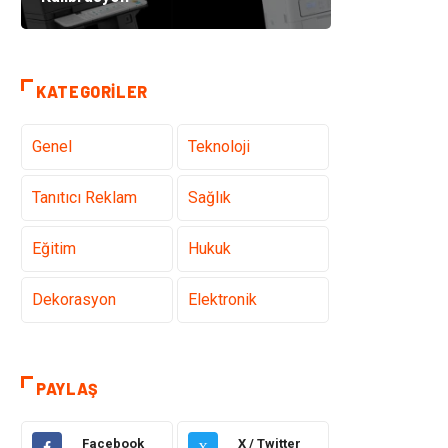
KATEGORILER
Genel
Teknoloji
Tanıtıcı Reklam
Sağlık
Eğitim
Hukuk
Dekorasyon
Elektronik
Güzellik
Makine
PAYLAŞ
Gıda
Otomotiv
Facebook
X / Twitter
X