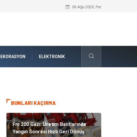
Nakliye Nedir ve Tedarik Zincirindeki Ön
06 Ağu 2026, Per
DEKORASYON
ELEKTRONIK
BUNLARI KAÇIRMA
Fm 200 Gazı: Üretim Bantlarında
Yangın Sonrası Hızlı Geri Dönüş