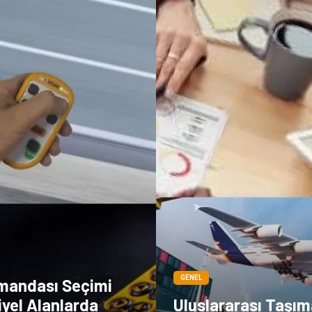
GENEL
mandası Seçimi
yel Alanlarda
Uluslararası Taşım