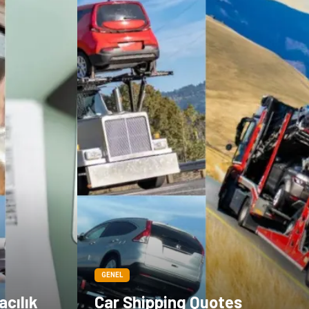
GENEL
acılık
Car Shipping Quotes