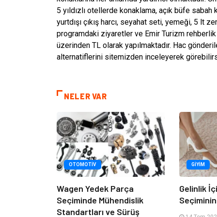
5 yıldızlı otellerde konaklama, açık büfe sabah 
yurtdışı çıkış harcı, seyahat seti, yemeği, 5 lt 
programdaki ziyaretler ve Emir Turizm rehberlik
üzerinden TL olarak yapılmaktadır. Hac gönderile
alternatiflerini sitemizden inceleyerek görebilirs
NELER VAR
OTOMOTIV
GIYIM
Wagen Yedek Parça
Gelinlik İ
Seçiminde Mühendislik
Seçimini
Standartları ve Sürüş
14 Tem 2026