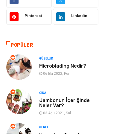
Sağlıklı Yaşam
Bilgisayar ve
Yazılım
Pinterest
Linkedin
Yeme İçme
Giyim
Organizasyon
Mobilya
POPÜLER
Moda
Anne Çocuk
GÜZELLIK
Microblading Nedir?
Emlak
Spor
06 Eki 2022, Per
Aksesuar
Finans
GIDA
Jambonun İçeriğinde
Genel Kültür
Tatil
Neler Var?
03 Ağu 2021, Sal
İnternet
Turizm
GENEL
Gayrimenkul
Hobi