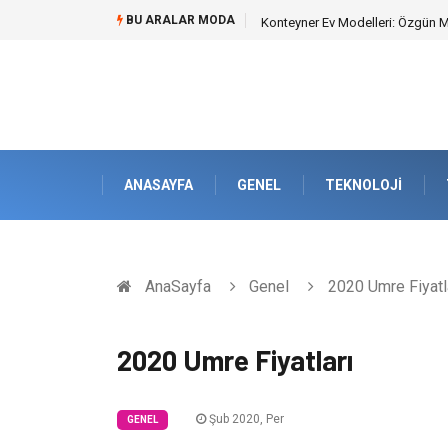
BU ARALAR MODA
Konteyner Ev Modelleri: Özgün Mim
ANASAYFA
GENEL
TEKNOLOJI
AnaSayfa
Genel
2020 Umre Fiyatl
2020 Umre Fiyatları
Şub 2020, Per
GENEL