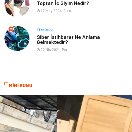
Toptan İç Giyim Nedir?
17 May 2024, Cum
Astroloji
Müzik
Ev İşleri
Gençlik
TEKNOLOJI
Siber İstihbarat Ne Anlama
Gelmektedir?
Sigorta
Bakım
22 Nis 2021, Per
Seyahat
Bebek Giyim
MİNİ KONU