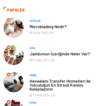
Sağlıklı Yaşam
Bilgisayar ve Yazılım
POPÜLER
Yeme İçme
Giyim
GÜZELLIK
Microblading Nedir?
Organizasyon
Mobilya
06 Eki 2022, Per
Moda
Anne Çocuk
GIDA
Jambonun İçeriğinde Neler Var?
Emlak
Spor
03 Ağu 2021, Sal
Aksesuar
Finans
GENEL
Genel Kültür
Tatil
Havaalanı Transfer Hizmetleri ile
Yolculuğun En Stresli Kısmını
Kolaylaştırın
İnternet
Turizm
13 May 2026, Çar
GIYIM
Gayrimenkul
Hobi