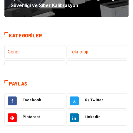
Güvenliği ve Siber Kalibrasyon
KATEGORILER
Genel
Teknoloji
Tanıtıcı Reklam
Sağlık
Eğitim
Hukuk
PAYLAŞ
Dekorasyon
Elektronik
Facebook
X / Twitter
X
Güzellik
Makine
Pinterest
Linkedin
Gıda
Otomotiv